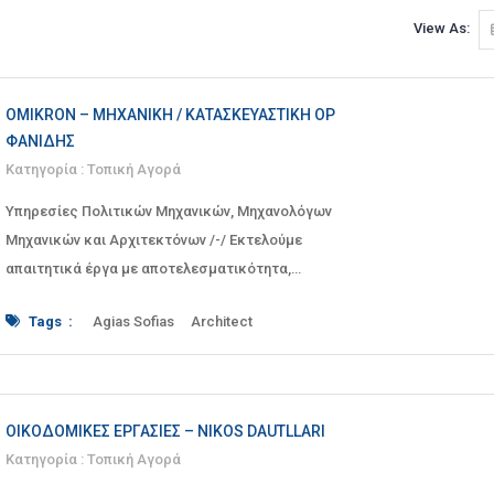
View As:
OMIKRON – ΜΗΧΑΝΙΚΉ / ΚΑΤΑΣΚΕΥΑΣΤΙΚΉ ΟΡ
ΦΑΝΊΔΗΣ
Κατηγορία :
Τοπική Αγορά
Υπηρεσίες Πολιτικών Μηχανικών, Μηχανολόγων
Μηχανικών και Αρχιτεκτόνων /-/ Εκτελούμε
απαιτητικά έργα με αποτελεσματικότητα,
έγκαιρα κι εντός �
Tags :
Agias Sofias
Architect
blacksmith
bricklayer
builder
business premises
cement
Central Macedonia
Civil Engineer
constructing
construction
craftsman
ΟΙΚΟΔΟΜΙΚΈΣ ΕΡΓΑΣΊΕΣ – NIKOS DAUTLLARI
electrician
engineering
halkidiki
hotel
Κατηγορία :
Τοπική Αγορά
hotels
House
houses
Kallikrateia