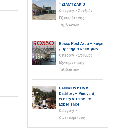
TZIAMTZAKIS
Category:
• Σταθμός
Εξυπηρέτησης
Ταξιδιωτών
Rosso Rest Area – Καφέ
/ Πρατήριο Καυσίμων
Category:
• Σταθμός
Εξυπηρέτησης
Ταξιδιωτών
Passas Winery &
Distillery – Vineyard,
Winery & Tsipouro
Experience
Category:
•
Οινοτουρισμός