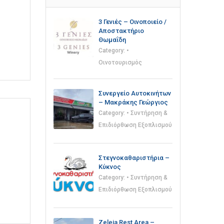
3 Γενιές – Οινοποιείο /
Αποστακτήριο
Θωμαΐδη
Category:
•
Οινοτουρισμός
Συνεργείο Αυτοκινήτων
– Μακράκης Γεώργιος
Category:
• Συντήρηση &
Επιδιόρθωση Εξοπλισμού
Στεγνοκαθαριστήρια –
Κύκνος
Category:
• Συντήρηση &
Επιδιόρθωση Εξοπλισμού
Zeleia Rest Area –