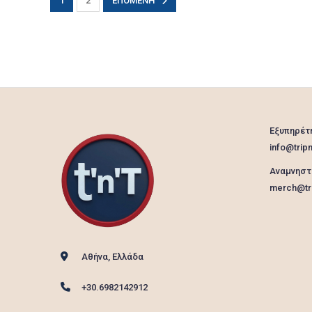
1
2
ΕΠΌΜΕΝΗ
Εξυπηρέτ
info@tripn
Αναμνηστ
merch@tri
Αθήνα, Ελλάδα
+30.6982142912