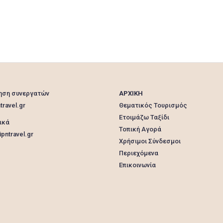
specialization
supervision
team
thermal insulation
thitiki
West
γυψοσανίδες
διακοσμητικές
Δυτική
ελαιοχρωματισμοί
εμπειρία
εξειδίκευση
επαγγελματίες
επίβλεψη
θερμομόνωση
Ιωάννου
κατασκευαστική
Κατασκευή
ΚΟΖΑΝΗ
λύσεις
ΜΑΚΕΔΟΝΙΑ
μελέτη
ηση συνεργατών
ομάδα
παπαγιάννη
ποιότητα
ΑΡΧΙΚΗ
travel.gr
σχεδιασμός
υψηλή
Θεματικός Τουρισμός
Ετοιμάζω Ταξίδι
ικά
Τοπική Αγορά
pntravel.gr
Χρήσιμοι Σύνδεσμοι
Περιεχόμενα
Επικοινωνία