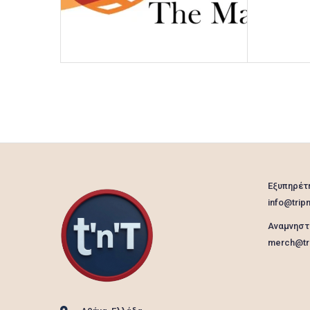
Εξυπηρέτ
info@tripn
Αναμνηστ
merch@tri