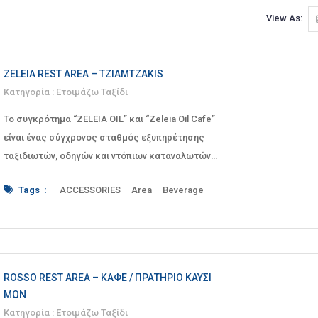
View As:
ZELEIA REST AREA – TZIAMTZAKIS
Κατηγορία :
Ετοιμάζω Ταξίδι
Το συγκρότημα “ZELEIA OIL” και “Zeleia Oil Cafe”
είναι ένας σύγχρονος σταθμός εξυπηρέτησης
ταξιδιωτών, οδηγών και ντόπιων καταναλωτών.
Βρίσκε
Tags :
ACCESSORIES
Area
Beverage
Beverages
bypass
CAFE
cafeteria
cars
Central Macedonia
children
cigarettes
coffee
coffees
Commercial
dine-in
Drama
drinks
drivers
excursion
family
food
friends
frontage road
fuel station
ROSSO REST AREA – ΚΑΦΈ / ΠΡΑΤΉΡΙΟ ΚΑΥΣΊ
gas station
Gazoros
group
ΜΩΝ
group of friends
groups
local consumers
Κατηγορία :
Ετοιμάζω Ταξίδι