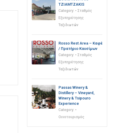
TZIAMTZAKIS
Category:
• Σταθμός
Εξυπηρέτησης
Ταξιδιωτών
Rosso Rest Area – Καφέ
/ Πρατήριο Καυσίμων
Category:
• Σταθμός
Εξυπηρέτησης
Ταξιδιωτών
Passas Winery &
Distillery – Vineyard,
Winery & Tsipouro
Experience
Category:
•
Οινοτουρισμός