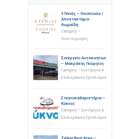
3 Γενιές – Οινοποιείο /
Αποστακτήριο
Θωμαΐδη
Category:
•
Οινοτουρισμός
Συνεργείο Αυτοκινήτων
– Μακράκης Γεώργιος
Category:
• Συντήρηση &
Επιδιόρθωση Εξοπλισμού
Στεγνοκαθαριστήρια –
Κύκνος
Category:
• Συντήρηση &
Επιδιόρθωση Εξοπλισμού
Zeleia Rest Area –