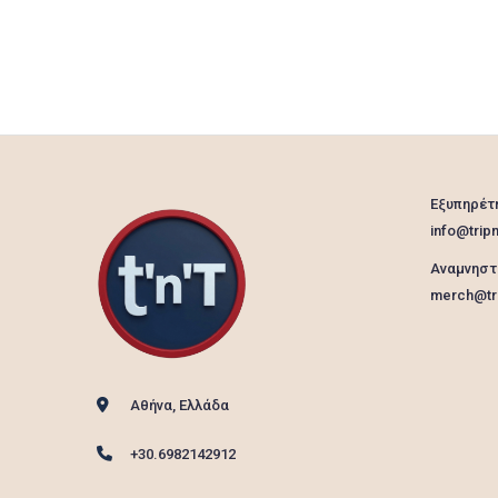
Εξυπηρέτ
info@tripn
Αναμνηστ
merch@tri
Αθήνα, Ελλάδα
+30.6982142912