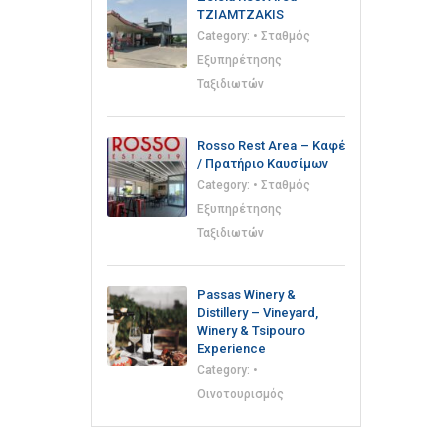
TZIAMTZAKIS
Category:
• Σταθμός
Εξυπηρέτησης
Ταξιδιωτών
Rosso Rest Area – Καφέ
/ Πρατήριο Καυσίμων
Category:
• Σταθμός
Εξυπηρέτησης
Ταξιδιωτών
Passas Winery &
Distillery – Vineyard,
Winery & Tsipouro
Experience
Category:
•
Οινοτουρισμός