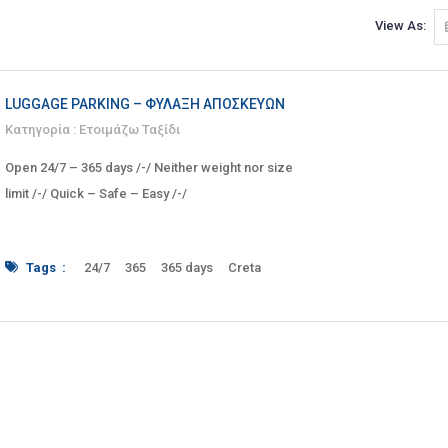
View As:
LUGGAGE PARKING – ΦΎΛΑΞΗ ΑΠΟΣΚΕΥΏΝ
Κατηγορία :
Ετοιμάζω Ταξίδι
Open 24/7 – 365 days /-/ Neither weight nor size
limit /-/ Quick – Safe – Easy /-/
Tags :
24/7
365
365 days
Creta
crete#
easy
Heraklion
limit
limits
luggage
luggage parking
luggage storage
Mpizaniou
no limit
open
open 24/7
parking
pedestrian
pedestrian street
Quick
safe
service
size
storage
Street
weight
Ανοιχτά
Ανοιχτό
απλά
απλό
αποσκευές
αποσκευή
αποσκευών