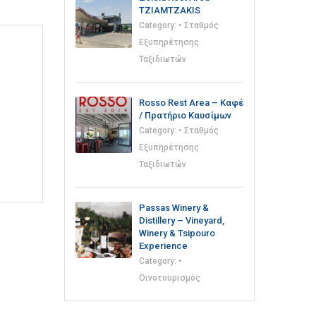
TZIAMTZAKIS
Category:
• Σταθμός
Εξυπηρέτησης
Ταξιδιωτών
Rosso Rest Area – Καφέ
/ Πρατήριο Καυσίμων
Category:
• Σταθμός
Εξυπηρέτησης
Ταξιδιωτών
Passas Winery &
Distillery – Vineyard,
Winery & Tsipouro
Experience
Category:
•
Οινοτουρισμός