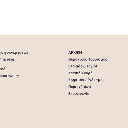
orthopedic
Paint
peristeri
peristerion
Place
processing
Processings
repair
repairs
rounding
sack
sack voiyage
sanitizing
seal
shoe
shoelace
shoes
sole
soles
spray
sprays
Thebes
thibon
thivon
varnishes
voiyage
waterproofing
zipper
zippers
αδιαβροχοποίησης
ανατομικοί
άνοιγμα
ηση συνεργατών
ΑΡΧΙΚΗ
Ανοίγματα
αξεσουάρ
απολυμάνσεις
travel.gr
Θεματικός Τουρισμός
απολύμανση
Αττική
Βαφές
Βαφή
Ετοιμάζω Ταξίδι
Βερνίκια
βουαγιάζ
βούρτσες
γάζωμα
ικά
Τοπική Αγορά
Γαζώματα
δερμάτινοι
Διακοσμητικά
pntravel.gr
Χρήσιμοι Σύνδεσμοι
δρογκάρης
Επί
επιδιορθώσεις
Περιεχόμενα
επιδιόρθωση
επισκευή
Επιτόπου
Ζώνες
Επικοινωνία
Θηβών
κλειδί
κλειδιά
Κλειδιών
κόλλημα
κολλήματα
κοπή
κορδόνια
κοσμάς
λίπος
μεταποιήσεις
μεταποίηση
μετατροπες
μετατροπή
μισοί
μπότες
ορθοπεδικοί
παπούτσι