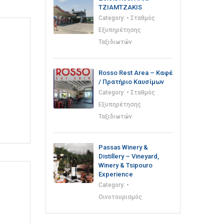
TZIAMTZAKIS
Category:
• Σταθμός
Εξυπηρέτησης
Ταξιδιωτών
Rosso Rest Area – Καφέ
/ Πρατήριο Καυσίμων
Category:
• Σταθμός
Εξυπηρέτησης
Ταξιδιωτών
Passas Winery &
Distillery – Vineyard,
Winery & Tsipouro
Experience
Category:
•
Οινοτουρισμός