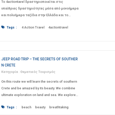
Το 4actiontavel δραστηριοποιείται στις
υπαίθριες δραστηριότητες μέσα από μονοήμερα
και πολυήμερα ταξίδια στην Ελλάδα και το
εξωτερικό. Με την πολύ
Tags :
4 Action Travel
4actiontravel
action
Adventure
forast
Hiking
Life
mountain
mountains
nature
OUTDOOR
travel
βουνό
ΔΑΣΟΣ
Δραστηριότητες
εξωτερικό
Εσωτερικό
ΟΡΕΙΒΑΣΙΑ
πεζοπορία
Περιστέρι
υπαίθριες
φύση
JEEP ROAD TRIP – THE SECRETS OF SOUTHER
N CRETE
Κατηγορία :
Θεματικός Τουρισμός
On this route we will learn the secrets of southern
Crete and be amazed by its beauty. We combine
ultimate exploration on land and sea. We explore
unique traditional villages, visit folklore museums,
Tags :
beach
beauty
breathtaking
admire breathtaking views over the mountains,
canyon
ceramics
Creta
cretan
experience the