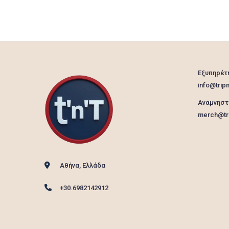
Εξυπηρέτ
info@tripn
Αναμνηστ
merch@tri
Αθήνα, Ελλάδα
+30.6982142912