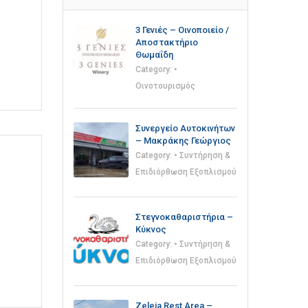
3 Γενιές – Οινοποιείο /
Αποστακτήριο
Θωμαΐδη
Category:
•
Οινοτουρισμός
Συνεργείο Αυτοκινήτων
– Μακράκης Γεώργιος
Category:
• Συντήρηση &
Επιδιόρθωση Εξοπλισμού
Στεγνοκαθαριστήρια –
Κύκνος
Category:
• Συντήρηση &
Επιδιόρθωση Εξοπλισμού
Zeleia Rest Area –