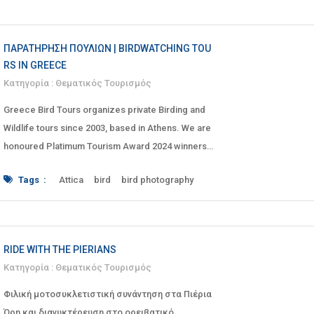
Dominikou
Double Canyon Junction
Experience
Folklore
Go Crete
Go Crete Safari
Heraklion
Jeep
Kavousi
ΠΑΡΑΤΉΡΗΣΗ ΠΟΥΛΙΏΝ | BIRDWATCHING TOU
Malia
mountains
Museum
oil
olive
RS IN GREECE
olive mill
olive oil
pottery crete
Κατηγορία :
Θεματικός Τουρισμός
Pottery Workshop
Richtra
Safari
sea
Greece Bird Tours organizes private Birding and
Shepherd
Skouros
South
southern
Wildlife tours since 2003, based in Athens. We are
Theotokopoulou
tour
traditional
trip
honoured Platimum Tourism Award 2024 winners.
Viannos
view
village
villages
Vulture Spotting
waterfall
wild
wine#
We offer the best tailor made birding trips, wildlife
Tags :
Attica
bird
bird photography
winery
watching tours, herping trips for all nature lovers.
birding
Birding in Greece
birds
Bird and
birdwatching
birdwatching in Greece
Central Greece
Central Macedonia
crete#
custom
custom tour
custom tours
RIDE WITH THE PIERIANS
Destination
Destinations
Dystos
Κατηγορία :
Θεματικός Τουρισμός
eastern macedonia and thrace
Epirus
Field
Φιλική μοτοσυκλετιστική συνάντηση στα Πιέρια
Fields
garden
Gardens
greece
Όρη και διανυκτέρευση στο ορειβατικό