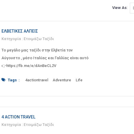
View As:
ΕΛΒΕΤΙΚΈΣ ΆΛΠΕΙΣ
Κατηγορία :
Ετοιμάζω Ταξίδι
Το μεγάλο μας ταξίδι στην Ελβετία τον
Αύγουστο , μέσο Ιταλίας και Γαλλίας είναι αυτό
👉https://fb.me/e/dAnBeCL2V
Tags :
4actiontravel
Adventure
Life
mountains
nature
travel
Γαλλία
Ελβετία
Ιταλία
4 ACTION TRAVEL
Κατηγορία :
Ετοιμάζω Ταξίδι