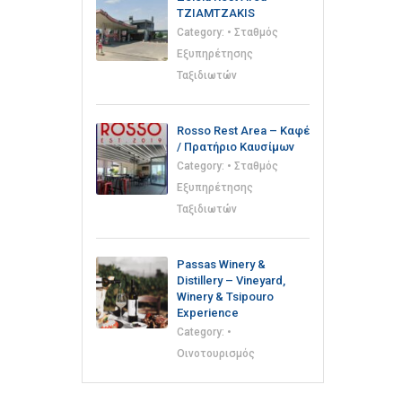
TZIAMTZAKIS
Category:
• Σταθμός
Εξυπηρέτησης
Ταξιδιωτών
Rosso Rest Area – Καφέ
/ Πρατήριο Καυσίμων
Category:
• Σταθμός
Εξυπηρέτησης
Ταξιδιωτών
Passas Winery &
Distillery – Vineyard,
Winery & Tsipouro
Experience
Category:
•
Οινοτουρισμός