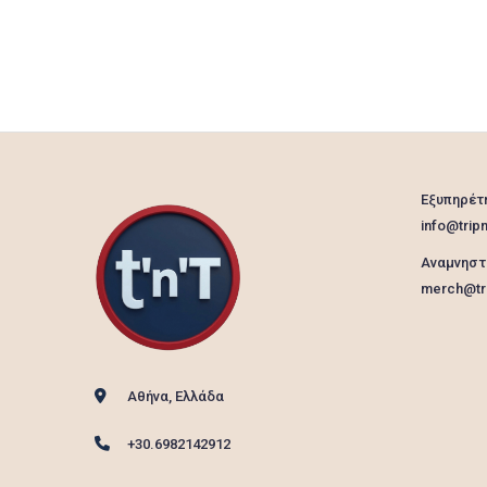
Εξυπηρέτ
info@tripn
Αναμνηστ
merch@tri
Αθήνα, Ελλάδα
+30.6982142912