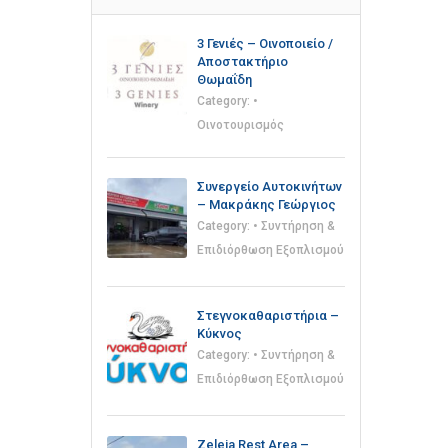
3 Γενιές – Οινοποιείο /
Αποστακτήριο
Θωμαΐδη
Category:
•
Οινοτουρισμός
Συνεργείο Αυτοκινήτων
– Μακράκης Γεώργιος
Category:
• Συντήρηση &
Επιδιόρθωση Εξοπλισμού
Στεγνοκαθαριστήρια –
Κύκνος
Category:
• Συντήρηση &
Επιδιόρθωση Εξοπλισμού
Zeleia Rest Area –