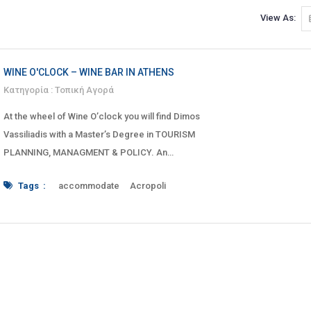
View As:
WINE O'CLOCK – WINE BAR IN ATHENS
Κατηγορία :
Τοπική Αγορά
At the wheel of Wine O’clock you will find Dimos
Vassiliadis with a Master’s Degree in TOURISM
PLANNING, MANAGMENT & POLICY. An
established professional with many years of
Tags :
accommodate
Acropoli
experience in the tourism and catering industry,
Acropolis
Athens
Attika
bar
clock
deli
who for over a decade
delicatessen
drink
events
facilitate
food
grape
greece
Greek
hospitality
indigenous
Kallirrois
Lebesi
Lempesi
local
Makrigianni
Makrygianni
Metro
o'clock
pedestrian street
presentation
sommelier
Sygrou
tasting
Thiseio