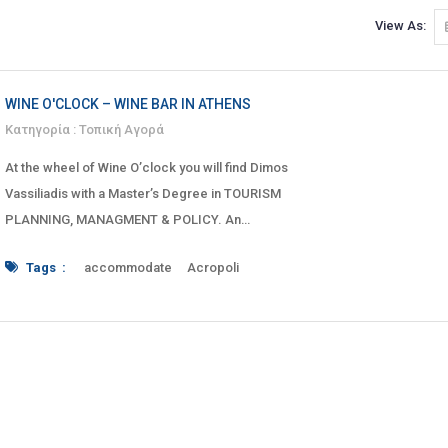
View As:
WINE O'CLOCK – WINE BAR IN ATHENS
Κατηγορία :
Τοπική Αγορά
At the wheel of Wine O’clock you will find Dimos
Vassiliadis with a Master’s Degree in TOURISM
PLANNING, MANAGMENT & POLICY. An
established professional with many years of
Tags :
accommodate
Acropoli
experience in the tourism and catering industry,
Acropolis
Athens
Attika
bar
clock
deli
who for over a decade
delicatessen
drink
events
facilitate
food
grape
greece
Greek
hospitality
indigenous
Kallirrois
Lebesi
Lempesi
local
Makrigianni
Makrygianni
Metro
o'clock
pedestrian street
presentation
sommelier
Sygrou
tasting
Thiseio