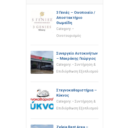
3 Γενιές – Οινοποιείο /
Αποστακτήριο
Θωμαΐδη
Category:
•
Οινοτουρισμός
Συνεργείο Αυτοκινήτων
– Μακράκης Γεώργιος
Category:
• Συντήρηση &
Επιδιόρθωση Εξοπλισμού
Στεγνοκαθαριστήρια –
Κύκνος
Category:
• Συντήρηση &
Επιδιόρθωση Εξοπλισμού
Zeleia Rest Area –