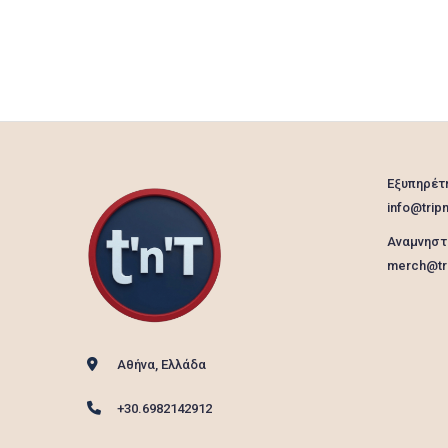
Εξυπηρέτ
info@tripn
Αναμνηστ
merch@tri
Αθήνα, Ελλάδα
+30.6982142912