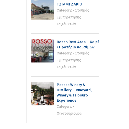
TZIAMTZAKIS
Category:
• Σταθμός
Εξυπηρέτησης
Ταξιδιωτών
Rosso Rest Area – Καφέ
/ Πρατήριο Καυσίμων
Category:
• Σταθμός
Εξυπηρέτησης
Ταξιδιωτών
Passas Winery &
Distillery – Vineyard,
Winery & Tsipouro
Experience
Category:
•
Οινοτουρισμός