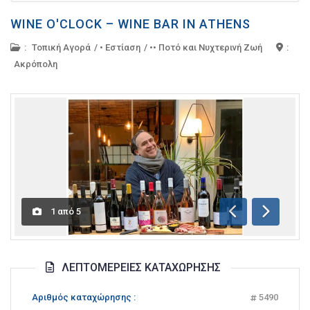
WINE O'CLOCK – WINE BAR IN ATHENS
:
Τοπική Αγορά
/
• Εστίαση
/
•• Ποτό και Νυχτερινή Ζωή
:
Ακρόπολη
1
από
5
Προηγούμενη
Επόμενη
ΛΕΠΤΟΜΈΡΕΙΕΣ ΚΑΤΑΧΏΡΗΣΗΣ
Αριθμός καταχώρησης :
5490