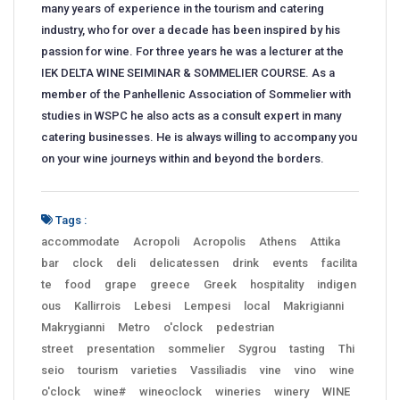
many years of experience in the tourism and catering
industry, who for over a decade has been inspired by his
passion for wine. For three years he was a lecturer at the
IEK DELTA WINE SEIMINAR & SOMMELIER COURSE. As a
member of the Panhellenic Association of Sommelier with
studies in WSPC he also acts as a consult expert in many
catering businesses. He is always willing to accompany you
on your wine journeys within and beyond the borders.
Tags :
accommodate
Acropoli
Acropolis
Athens
Attika
bar
clock
deli
delicatessen
drink
events
facilita
te
food
grape
greece
Greek
hospitality
indigen
ous
Kallirrois
Lebesi
Lempesi
local
Makrigianni
Makrygianni
Metro
o'clock
pedestrian
street
presentation
sommelier
Sygrou
tasting
Thi
seio
tourism
varieties
Vassiliadis
vine
vino
wine
o'clock
wine#
wineoclock
wineries
winery
WINE