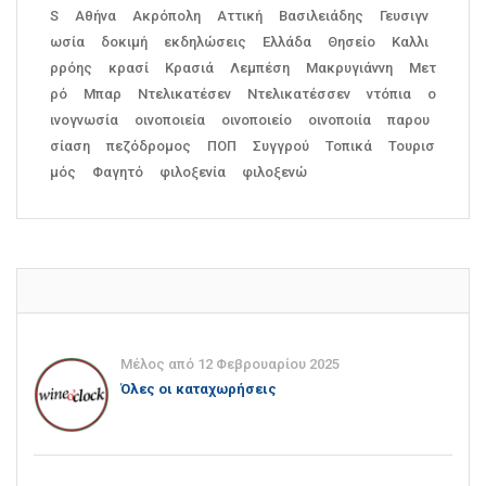
S
Αθήνα
Ακρόπολη
Αττική
Βασιλειάδης
Γευσιγν
ωσία
δοκιμή
εκδηλώσεις
Ελλάδα
Θησείο
Καλλι
ρρόης
κρασί
Κρασιά
Λεμπέση
Μακρυγιάννη
Μετ
ρό
Μπαρ
Ντελικατέσεν
Ντελικατέσσεν
ντόπια
ο
ινογνωσία
οινοποιεία
οινοποιείο
οινοποιία
παρου
σίαση
πεζόδρομος
ΠΟΠ
Συγγρού
Τοπικά
Τουρισ
μός
Φαγητό
φιλοξενία
φιλοξενώ
Μέλος από 12 Φεβρουαρίου 2025
Όλες οι καταχωρήσεις