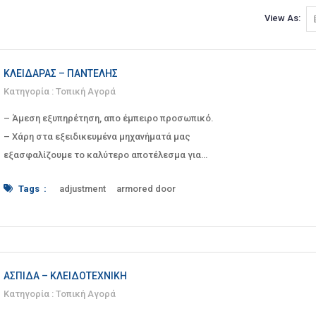
View As:
ΚΛΕΙΔΑΡΆΣ – ΠΑΝΤΕΛΉΣ
Κατηγορία :
Τοπική Αγορά
– Άμεση εξυπηρέτηση, απο έμπειρο προσωπικό.
– Χάρη στα εξειδικευμένα μηχανήματά μας
εξασφαλίζουμε το καλύτερο αποτέλεσμα για
την κοπή, τ
Tags :
adjustment
armored door
business
Car key conversion
car keys
Car unlocking
carkeys
cars
coding
Conversion
copying
Creta
crete#
cutting
door maintenance
door return mechanism
experienced staff
ΑΣΠΊΔΑ – ΚΛΕΙΔΟΤΕΧΝΙΚΉ
folding
folding key
garage door
Κατηγορία :
Τοπική Αγορά
garage door repair
Heraklion
Homes