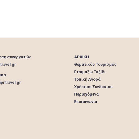
ξεκλείδωμα
Ξεκλείδωμα αυτοκινήτου
ποικιλία σχεδίων και χρωμάτων
προγραμματισμός
Πώληση
ρύθμιση
σούστα
σπίτια
συντήρηση πόρτας
τηλεχειριστήρια
Τηλεχειριστήριο
Τοποθέτηση
Υπηρεσίες
χρηματοκιβώτια
ηση συνεργατών
ΑΡΧΙΚΗ
travel.gr
Θεματικός Τουρισμός
Ετοιμάζω Ταξίδι
ικά
Τοπική Αγορά
pntravel.gr
Χρήσιμοι Σύνδεσμοι
Περιεχόμενα
Επικοινωνία