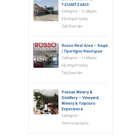
TZIAMTZAKIS
Category:
• Σταθμός
Εξυπηρέτησης
Ταξιδιωτών
Rosso Rest Area – Καφέ
/ Πρατήριο Καυσίμων
Category:
• Σταθμός
Εξυπηρέτησης
Ταξιδιωτών
Passas Winery &
Distillery – Vineyard,
Winery & Tsipouro
Experience
Category:
•
Οινοτουρισμός