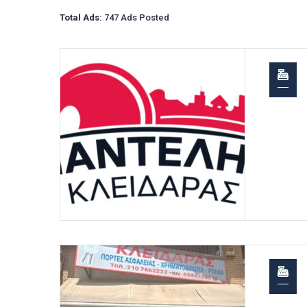
Total Ads:
747 Ads Posted