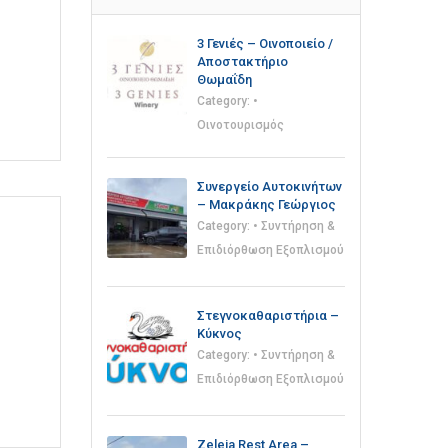
3 Γενιές – Οινοποιείο /
Αποστακτήριο
Θωμαΐδη
Category:
•
Οινοτουρισμός
Συνεργείο Αυτοκινήτων
– Μακράκης Γεώργιος
Category:
• Συντήρηση &
Επιδιόρθωση Εξοπλισμού
Στεγνοκαθαριστήρια –
Κύκνος
Category:
• Συντήρηση &
Επιδιόρθωση Εξοπλισμού
Zeleia Rest Area –