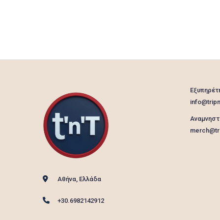
Εξυπηρέτ
info@tripn
Αναμνηστ
merch@tri
Αθήνα, Ελλάδα
+30.6982142912