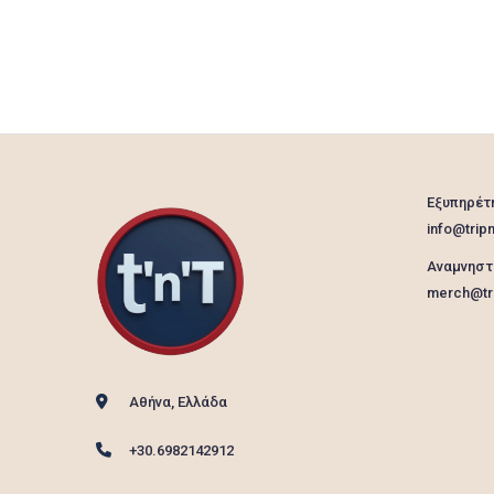
Εξυπηρέτ
info@tripn
Αναμνηστ
merch@tri
Αθήνα, Ελλάδα
+30.6982142912