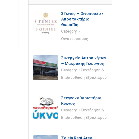
3 Γενιές – Οινοποιείο /
Αποστακτήριο
Θωμαΐδη
Category:
•
Οινοτουρισμός
Συνεργείο Αυτοκινήτων
– Μακράκης Γεώργιος
Category:
• Συντήρηση &
Επιδιόρθωση Εξοπλισμού
Στεγνοκαθαριστήρια –
Κύκνος
Category:
• Συντήρηση &
Επιδιόρθωση Εξοπλισμού
Zeleia Rest Area –