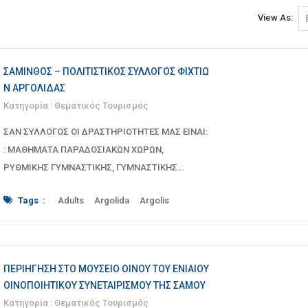
View As:
ΣΆΜΙΝΘΟΣ – ΠΟΛΙΤΙΣΤΙΚΌΣ ΣΎΛΛΟΓΟΣ ΦΙΧΤΊΩ
Ν ΑΡΓΟΛΊΔΑΣ
Κατηγορία :
Θεματικός Τουρισμός
ΣΑΝ ΣΥΛΛΟΓΟΣ ΟΙ ΔΡΑΣΤΗΡΙΟΤΗΤΕΣ ΜΑΣ ΕΙΝΑΙ:
: ΜΑΘΗΜΑΤΑ ΠΑΡΑΔΟΣΙΑΚΩΝ ΧΩΡΩΝ,
ΡΥΘΜΙΚΗΣ ΓΥΜΝΑΣΤΙΚΗΣ, ΓΥΜΝΑΣΤΙΚΗΣ
ΕΝΗΛΙΚΩΝ, ΚΑΛΛΙΤΕΧΝΙΚΟΥ ΕΡΓΑΣΤΗΡΙ
Tags :
Adults
Argolida
Argolis
Argos
ART WORKSHOP
artistic
artistic workshop
ARTISTS
Choir
Cultural
CULTURAL EVENTS
cultural HERITAGE
culture
custom
customs
dance
dances
ΠΕΡΙΉΓΗΣΗ ΣΤΟ ΜΟΥΣΕΊΟ ΟΊΝΟΥ ΤΟΥ ΕΝΙΑΊΟΥ
dancing
department
DEPARTMENTS
ΟΙΝΟΠΟΙΗΤΙΚΟΎ ΣΥΝΕΤΑΙΡΙΣΜΟΎ ΤΗΣ ΣΆΜΟΥ
ERASMUS
Event
events
families
family
Κατηγορία :
Θεματικός Τουρισμός