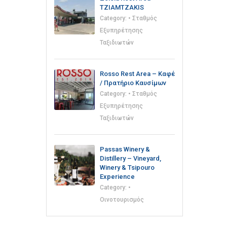
TZIAMTZAKIS
Category:
• Σταθμός
Εξυπηρέτησης
Ταξιδιωτών
Rosso Rest Area – Καφέ
/ Πρατήριο Καυσίμων
Category:
• Σταθμός
Εξυπηρέτησης
Ταξιδιωτών
Passas Winery &
Distillery – Vineyard,
Winery & Tsipouro
Experience
Category:
•
Οινοτουρισμός