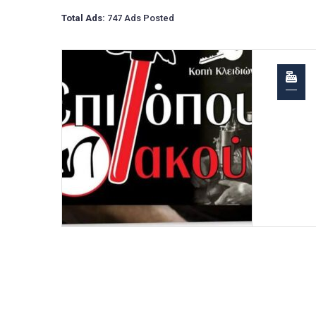
Total Ads:
747 Ads Posted