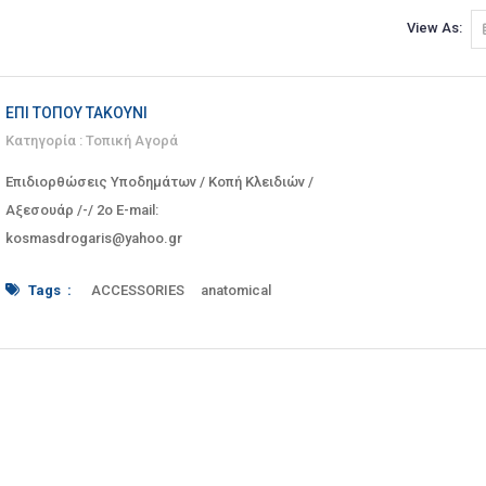
View As:
ΕΠΊ ΤΌΠΟΥ ΤΑΚΟΎΝΙ
Κατηγορία :
Τοπική Αγορά
Επιδιορθώσεις Υποδημάτων / Κοπή Κλειδιών /
Αξεσουάρ /-/ 2o E-mail:
kosmasdrogaris@yahoo.gr
Tags :
ACCESSORIES
anatomical
Attica
attici
Attiki
bag
bags
belt
Belts
boots
brushes
cobbler
Conversion
conversions
cutting
decorations
Dyeing
Footwear
gape
gaping
Glue
glues
grease
half
Heel
heels
heightening
key
keys
laces
Leather
mats
mend
mending
narrowing