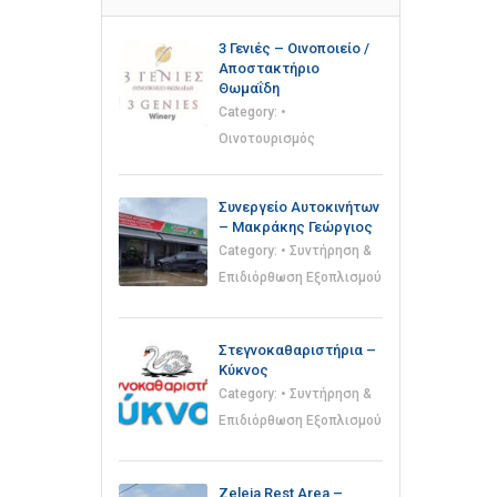
3 Γενιές – Οινοποιείο /
Αποστακτήριο
Θωμαΐδη
Category:
•
Οινοτουρισμός
Συνεργείο Αυτοκινήτων
– Μακράκης Γεώργιος
Category:
• Συντήρηση &
Επιδιόρθωση Εξοπλισμού
Στεγνοκαθαριστήρια –
Κύκνος
Category:
• Συντήρηση &
Επιδιόρθωση Εξοπλισμού
Zeleia Rest Area –