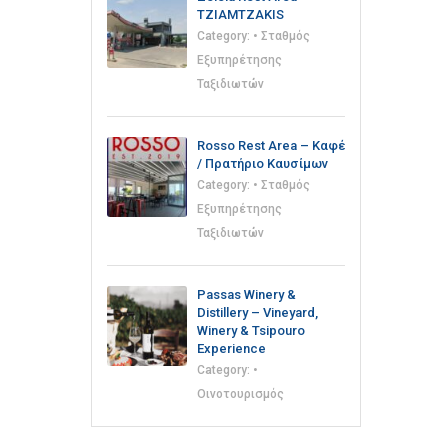
TZIAMTZAKIS
Category:
• Σταθμός
Εξυπηρέτησης
Ταξιδιωτών
Rosso Rest Area – Καφέ
/ Πρατήριο Καυσίμων
Category:
• Σταθμός
Εξυπηρέτησης
Ταξιδιωτών
Passas Winery &
Distillery – Vineyard,
Winery & Tsipouro
Experience
Category:
•
Οινοτουρισμός