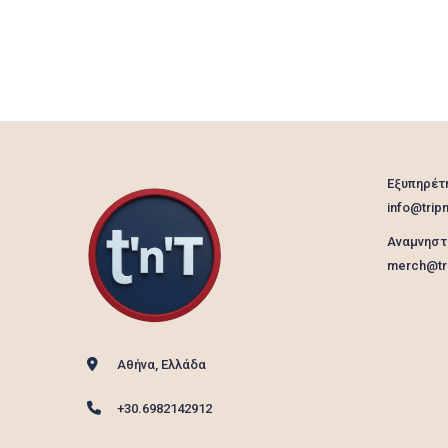
Εξυπηρέτ
info@tripn
Αναμνηστ
merch@tri
Αθήνα, Ελλάδα
+30.6982142912