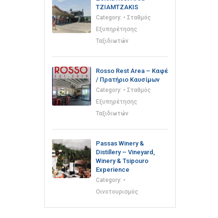
TZIAMTZAKIS
Category:
• Σταθμός
Εξυπηρέτησης
Ταξιδιωτών
Rosso Rest Area – Καφέ
/ Πρατήριο Καυσίμων
Category:
• Σταθμός
Εξυπηρέτησης
Ταξιδιωτών
Passas Winery &
Distillery – Vineyard,
Winery & Tsipouro
Experience
Category:
•
Οινοτουρισμός