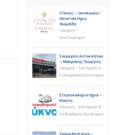
3 Γενιές – Οινοποιείο /
Αποστακτήριο
Θωμαΐδη
Category:
•
Οινοτουρισμός
Συνεργείο Αυτοκινήτων
– Μακράκης Γεώργιος
Category:
• Συντήρηση &
Επιδιόρθωση Εξοπλισμού
Στεγνοκαθαριστήρια –
Κύκνος
Category:
• Συντήρηση &
Επιδιόρθωση Εξοπλισμού
Zeleia Rest Area –