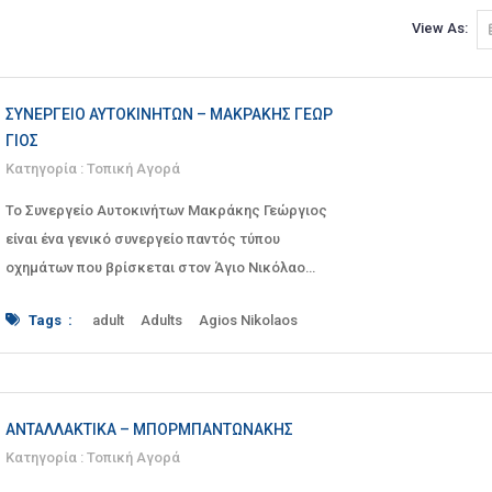
View As:
ΣΥΝΕΡΓΕΊΟ ΑΥΤΟΚΙΝΉΤΩΝ – ΜΑΚΡΆΚΗΣ ΓΕΏΡ
ΓΙΟΣ
Κατηγορία :
Τοπική Αγορά
Το Συνεργείο Αυτοκινήτων Μακράκης Γεώργιος
είναι ένα γενικό συνεργείο παντός τύπου
οχημάτων που βρίσκεται στον Άγιο Νικόλαο
Λασιθίου Κρήτης
Tags :
adult
Adults
Agios Nikolaos
car
car repair shop
cars
Component
component replacement
Components
crete#
diagnostics
economy
engine
filter
filter and lubricant changes
filters
ΑΝΤΑΛΛΑΚΤΙΚΆ – ΜΠΟΡΜΠΑΝΤΩΝΆΚΗΣ
FUEL
fuel economy
fuels
gas
Κατηγορία :
Τοπική Αγορά
gas-powered
General Service
inspection