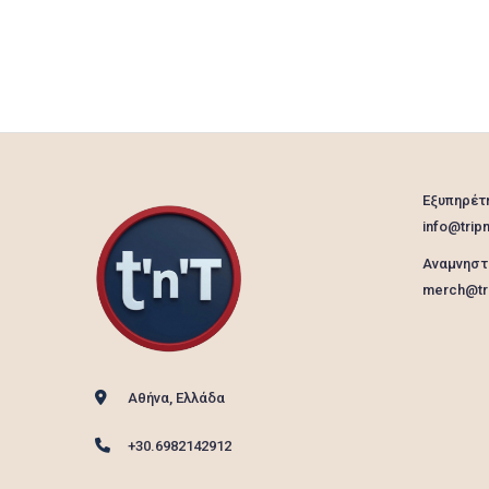
Εξυπηρέτ
info@tripn
Αναμνηστ
merch@tri
Αθήνα, Ελλάδα
+30.6982142912