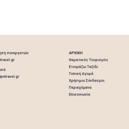
Συγλέτος
συσκευασίας
Σύστημα
συστήματα
ταινία
ταινίες
υλικά
Χριστομιχάλη
Χρώματα
ηση συνεργατών
ΑΡΧΙΚΗ
travel.gr
Θεματικός Τουρισμός
Ετοιμάζω Ταξίδι
ικά
Τοπική Αγορά
pntravel.gr
Χρήσιμοι Σύνδεσμοι
Περιεχόμενα
Επικοινωνία