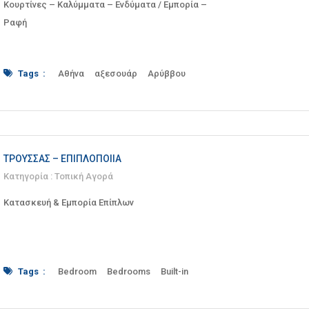
Κουρτίνες – Καλύμματα – Ενδύματα / Εμπορία –
Ραφή
Tags :
Αθήνα
αξεσουάρ
Αρύββου
εμπορία
Εμπόριο
ενδύματα
επιδιορθώσεις
Κάλυμμα
καλύμματα
κουρτίνα
κουρτίνες
Νίνα
Παγκράτι
ραφείο
ραφή
Ρούχα
Ρούχο
Σαββίδου
ΤΡΟΎΣΣΑΣ – ΕΠΙΠΛΟΠΟΙΊΑ
Κατηγορία :
Τοπική Αγορά
Κατασκευή & Εμπορία Επίπλων
Tags :
Bedroom
Bedrooms
Built-in
built-ins
construction
cupboard
Cupboards
dining room
Dining rooms