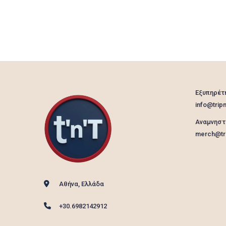
Εξυπηρέτ
info@tripn
Αναμνηστ
merch@tri
Αθήνα, Ελλάδα
+30.6982142912