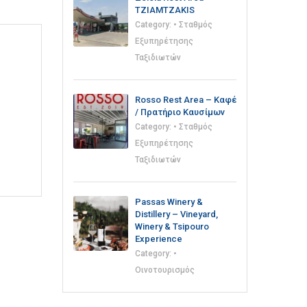
TZIAMTZAKIS
Category:
• Σταθμός
Εξυπηρέτησης
Ταξιδιωτών
Rosso Rest Area – Καφέ
/ Πρατήριο Καυσίμων
Category:
• Σταθμός
Εξυπηρέτησης
Ταξιδιωτών
Passas Winery &
Distillery – Vineyard,
Winery & Tsipouro
Experience
Category:
•
Οινοτουρισμός