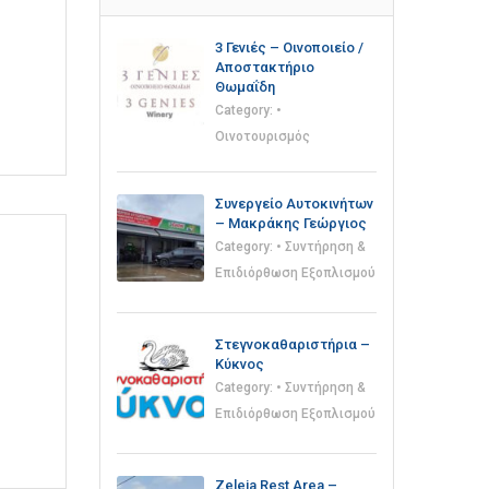
3 Γενιές – Οινοποιείο /
Αποστακτήριο
Θωμαΐδη
Category:
•
Οινοτουρισμός
Συνεργείο Αυτοκινήτων
– Μακράκης Γεώργιος
Category:
• Συντήρηση &
Επιδιόρθωση Εξοπλισμού
Στεγνοκαθαριστήρια –
Κύκνος
Category:
• Συντήρηση &
Επιδιόρθωση Εξοπλισμού
Zeleia Rest Area –