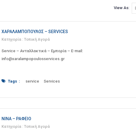
View As:
ΧΑΡΑΛΑΜΠΌΠΟΥΛΟΣ – SERVICES
Κατηγορία :
Τοπική Αγορά
Service – Ανταλλακτικά – Εμπορία – E-mail:
info@xaralampopoulosservices.gr
Tags :
service
Services
ανταλλακτικά
Βύρωνας
εμπορία
Καισαρείας
Καισαρίας
Σέρβις
Συνεργείο
Χαραλαμπό
Χαραλαμπόπουλος
ΝΊΝΑ – ΡΑΦΕΊΟ
Κατηγορία :
Τοπική Αγορά