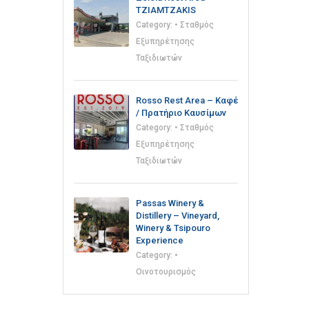
TZIAMTZAKIS
Category:
• Σταθμός
Εξυπηρέτησης
Ταξιδιωτών
Rosso Rest Area – Καφέ
/ Πρατήριο Καυσίμων
Category:
• Σταθμός
Εξυπηρέτησης
Ταξιδιωτών
Passas Winery &
Distillery – Vineyard,
Winery & Tsipouro
Experience
Category:
•
Οινοτουρισμός