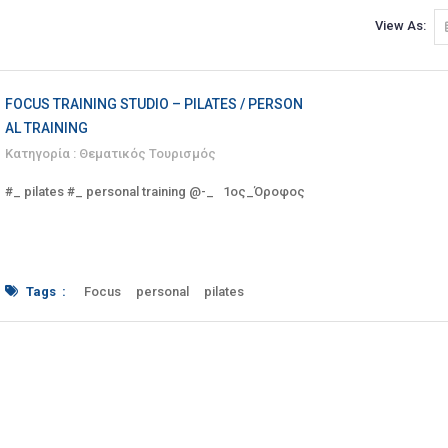
View As:
FOCUS TRAINING STUDIO – PILATES / PERSON
AL TRAINING
Κατηγορία :
Θεματικός Τουρισμός
#_ pilates #_ personal training @-_ 1ος_Όροφος
Tags :
Focus
personal
pilates
studio
training
Άθληση
γυμναστήριο
Δαιδάλου
Εναλλακτικός
Ηράκλειο
Κρήτη
πιλάτες
προπόνηση
Υπηρεσίες