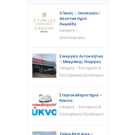
3 Γενιές – Οινοποιείο /
Αποστακτήριο
Θωμαΐδη
Category:
•
Οινοτουρισμός
Συνεργείο Αυτοκινήτων
– Μακράκης Γεώργιος
Category:
• Συντήρηση &
Επιδιόρθωση Εξοπλισμού
Στεγνοκαθαριστήρια –
Κύκνος
Category:
• Συντήρηση &
Επιδιόρθωση Εξοπλισμού
Zeleia Rest Area –