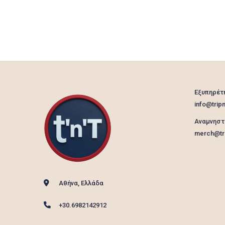
Εξυπηρέτ
info@tripn
Αναμνηστ
merch@tri
Αθήνα, Ελλάδα
+30.6982142912