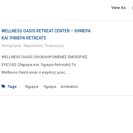
View As:
WELLNESS OASIS RETREAT CENTER – 3ΉΜΕΡΑ
ΚΑΙ 7ΉΜΕΡΑ RETREATS
Κατηγορία :
Θεματικός Τουρισμός
WELLNESS OASIS ΟΛΟΚΛΗΡΩΜΕΝΕΣ ΕΜΠΕΙΡΙΕΣ
ΕΥΕΞΙΑΣ (3ημερα και 7ημερα Retreats) Το
Wellness Oasis ειναι ο καρπος μιας
αφοσιωμενης ομαδας ανθρωπων που, για
Tags :
3ήμερα
7ήμερα
Activation
περισσοτε
aesthetics
Alchemy
ancient
ancient Nemea
Ayurvedic
bath
beekeeping
body
center
Chakra
child
Chinese
complete
Corinthia
Cymbals
detox
Elemental
experiences
Flowing
glamping
Gong
gong bath
grid
healing