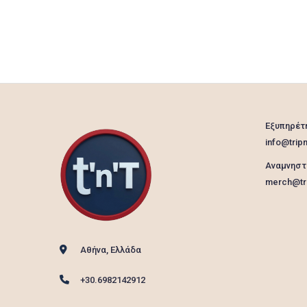
Εξυπηρέτ
info@tripn
Αναμνηστ
merch@tri
Αθήνα, Ελλάδα
+30.6982142912