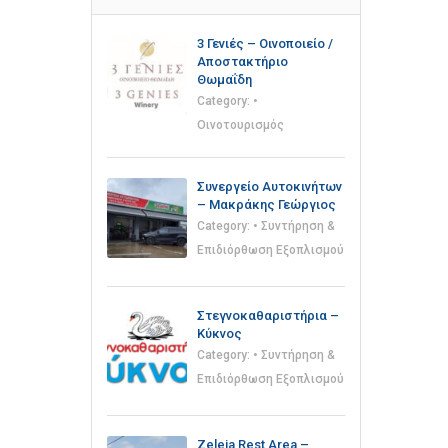
3 Γενιές – Οινοποιείο /
Αποστακτήριο
Θωμαΐδη
Category:
•
Οινοτουρισμός
Συνεργείο Αυτοκινήτων
– Μακράκης Γεώργιος
Category:
• Συντήρηση &
Επιδιόρθωση Εξοπλισμού
Στεγνοκαθαριστήρια –
Κύκνος
Category:
• Συντήρηση &
Επιδιόρθωση Εξοπλισμού
Zeleia Rest Area –