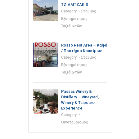
TZIAMTZAKIS
Category:
• Σταθμός
Εξυπηρέτησης
Ταξιδιωτών
Rosso Rest Area – Καφέ
/ Πρατήριο Καυσίμων
Category:
• Σταθμός
Εξυπηρέτησης
Ταξιδιωτών
Passas Winery &
Distillery – Vineyard,
Winery & Tsipouro
Experience
Category:
•
Οινοτουρισμός