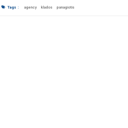
Ορέων. Αν και λιγότερ
Χανιά
Tags :
agency
klados
panagiotis
travel
Αθλητές
βολτα
διασχίζω
διάσχιση
Εκδρομή
ενήλικες
Ίμπρος
ΙΜΠΡΟΥ
Κλάδος
Κρήτη
λευκά
Λιβυκό
μαρτύρων
Οικογένεια
Οικογένειες
Όρη
Παρέα
Πέλαγος
πλατεία
Ρέθυμνο
Σαμαριά
ΣΑΜΑΡΙΑΣ
Τεσσάρων
φαράγγι
Φίλοι
Φίλων
Χανιά