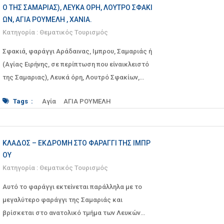
ΤΗΣ ΣΑΜΑΡΙΑΣ), ΛΕΥΚΆ ΌΡΗ, ΛΟΥΤΡΌ ΣΦΑΚΊΩ
Ν, ΑΓΊΑ ΡΟΥΜΈΛΗ , ΧΑΝΙΆ.
Κατηγορία :
Θεματικός Τουρισμός
Σφακιά, φαράγγι Αράδαινας, Ιμπρου, Σαμαριάς ή
(Αγίας Ειρήνης, σε περίπτωση που είναικλειστό
της Σαμαριας), Λευκά όρη, Λουτρό Σφακίων,
Αγία Ρουμέ
Tags :
Αγία
ΑΓΙΑ ΡΟΥΜΕΛΗ
Αγίας Ειρήνης
αράδαινα
αράδαινας
Ασκύφου
διασχίζω
διάσχιση
Δραστηριότητες
εξοχή
ΙΜΠΡΟΥ
ΚΛΆΔΟΣ – ΕΚΔΡΟΜΉ ΣΤΟ ΦΑΡΆΓΓΙ ΤΗΣ ΊΜΠΡ
Κομιταδές
Κρήτη
λευκά
ΛΕΥΚΑ ΟΡΗ
ΟΥ
Λουτρό
ΛΟΥΤΡΟ ΣΦΑΚΙΩΝ
Λυβικό
Κατηγορία :
Θεματικός Τουρισμός
Μουσείο
Ξεπητήρα
Ξυλόσκαλο
Ομαλός
Ομαλού
Όρη
Οροπέδιο
Παρέα
Αυτό το φαράγγι εκτείνεται παράλληλα με το
πεζοπορία
Πέλαγος
Πολεμικό
ρούμελη
μεγαλύτερο φαράγγι της Σαμαριάς και
Σαμαριά
ΣΑΜΑΡΙΑΣ
Σφακιά
σφακίων
βρίσκεται στο ανατολικό τμήμα των Λευκών
φαράγγι
ΦΑΡΑΓΓΙ ΑΡΑΔΑΙΝΑΣ
Φίλοι