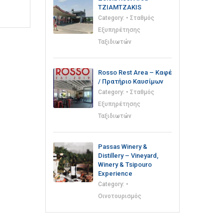
TZIAMTZAKIS
Category:
• Σταθμός
Εξυπηρέτησης
Ταξιδιωτών
Rosso Rest Area – Καφέ
/ Πρατήριο Καυσίμων
Category:
• Σταθμός
Εξυπηρέτησης
Ταξιδιωτών
Passas Winery &
Distillery – Vineyard,
Winery & Tsipouro
Experience
Category:
•
Οινοτουρισμός