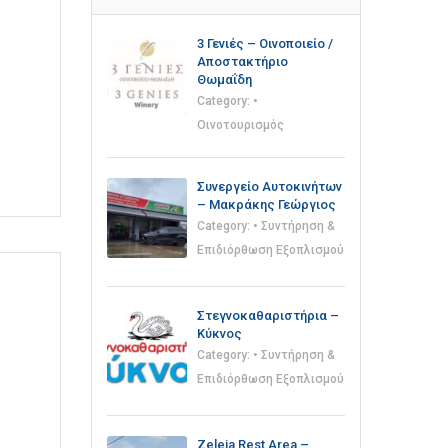
3 Γενιές – Οινοποιείο /
Αποστακτήριο
Θωμαΐδη
Category:
•
Οινοτουρισμός
Συνεργείο Αυτοκινήτων
– Μακράκης Γεώργιος
Category:
• Συντήρηση &
Επιδιόρθωση Εξοπλισμού
Στεγνοκαθαριστήρια –
Κύκνος
Category:
• Συντήρηση &
Επιδιόρθωση Εξοπλισμού
Zeleia Rest Area –