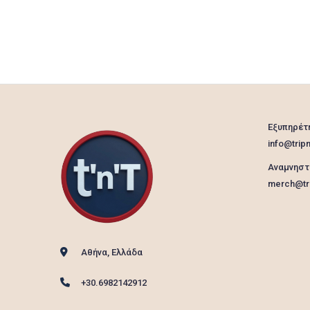
Εξυπηρέτ
info@tripn
Αναμνηστ
merch@tri
Αθήνα, Ελλάδα
+30.6982142912