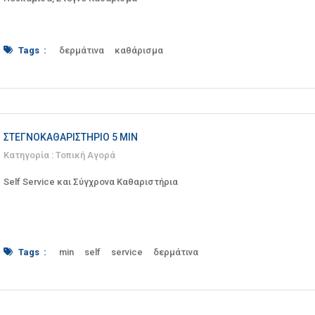
Tags :
δερμάτινα
καθάρισμα
κουβέρτες
παπλώματα
Πουκάμισα
στεγνό
χαλιά
ΣΤΕΓΝΟΚΑΘΑΡΙΣΤΉΡΙΟ 5 MIN
Κατηγορία :
Τοπική Αγορά
Self Service και Σύγχρονα Καθαριστήρια
Tags :
min
self
service
δερμάτινα
Καθαριστήριο
κουβέρτες
κουρτίνες
παπλώματα
Ρούχα
ΣΕΡΡΕΣ
σιδέρωμα
στεγνό
Στεγνοκαθαριστήριο
χαλιά