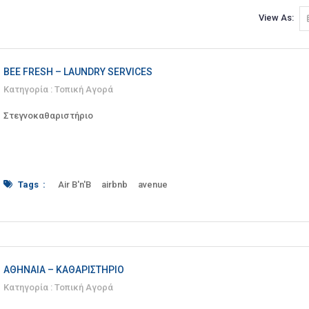
View As:
BEE FRESH – LAUNDRY SERVICES
Κατηγορία :
Τοπική Αγορά
Στεγνοκαθαριστήριο
Tags :
Air B'n'B
airbnb
avenue
bedding
beddings
bee
bee fresh
blanket
Blankets
business
Cleaning
clothe
clothes
Clothing
comforter
Creta
crete#
dry
Dry Cleaning
Drying
fresh
garments
Heraklio
Heraklion
ΑΘΗΝΑΊΑ – ΚΑΘΑΡΙΣΤΉΡΙΟ
Ironing
laundry
Leather
Leoforos
Κατηγορία :
Τοπική Αγορά
Papanastasiou
Professional
Quilts