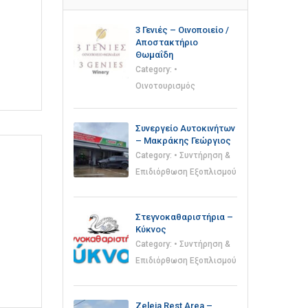
3 Γενιές – Οινοποιείο /
Αποστακτήριο
Θωμαΐδη
Category:
•
Οινοτουρισμός
Συνεργείο Αυτοκινήτων
– Μακράκης Γεώργιος
Category:
• Συντήρηση &
Επιδιόρθωση Εξοπλισμού
Στεγνοκαθαριστήρια –
Κύκνος
Category:
• Συντήρηση &
Επιδιόρθωση Εξοπλισμού
Zeleia Rest Area –