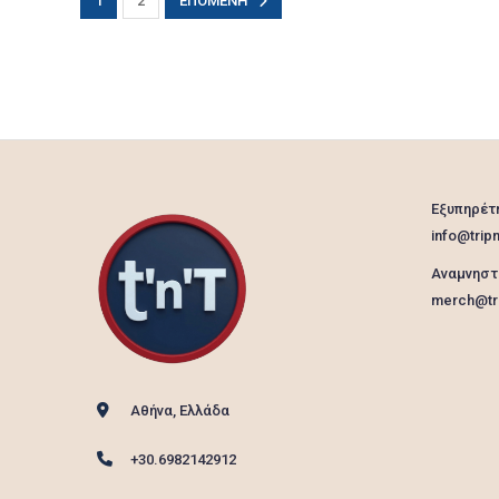
1
2
ΕΠΌΜΕΝΗ
Εξυπηρέτ
info@tripn
Αναμνηστ
merch@tri
Αθήνα, Ελλάδα
+30.6982142912