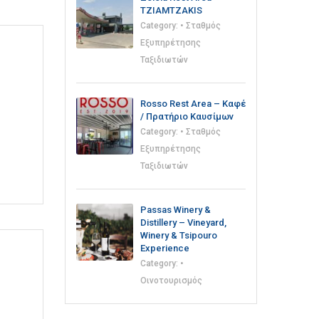
TZIAMTZAKIS
Category:
• Σταθμός
Εξυπηρέτησης
Ταξιδιωτών
Rosso Rest Area – Καφέ
/ Πρατήριο Καυσίμων
Category:
• Σταθμός
Εξυπηρέτησης
Ταξιδιωτών
Passas Winery &
Distillery – Vineyard,
Winery & Tsipouro
Experience
Category:
•
Οινοτουρισμός