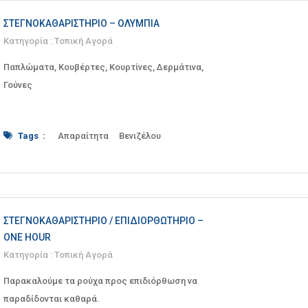
ΣΤΕΓΝΟΚΑΘΑΡΙΣΤΉΡΙΟ – ΟΛΎΜΠΙΑ
Κατηγορία :
Τοπική Αγορά
Παπλώματα, Κουβέρτες, Κουρτίνες, Δερμάτινα,
Γούνες
Tags :
Απαραίτητα
Βενιζέλου
γούνες
δερμάτινα
καθάρισμα
Καθαριστήριο
κουβέρτες
κουρτίνες
Ολύμπια
παπλώματα
ΣΕΡΡΕΣ
στεγνό
Στεγνοκαθαριστήριο
ΣΤΕΓΝΟΚΑΘΑΡΙΣΤΉΡΙΟ / ΕΠΙΔΙΟΡΘΩΤΉΡΙΟ –
ONE HOUR
Κατηγορία :
Τοπική Αγορά
Παρακαλούμε τα ρούχα προς επιδιόρθωση να
παραδίδονται καθαρά.