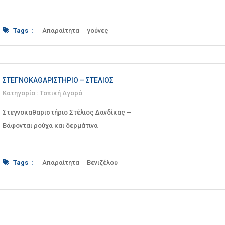
Tags :
Απαραίτητα
γούνες
δερμάτινα
επιδιόρθωση
Επιδιορθωτήριο
καθάρισμα
Καθαριστήριο
κουβέρτες
κουρτίνες
παπλώματα
Ρούχα
στεγνό
Στεγνοκαθαριστήριο
Τραπαρίες
χαλιά
ΣΤΕΓΝΟΚΑΘΑΡΙΣΤΉΡΙΟ – ΣΤΈΛΙΟΣ
Κατηγορία :
Τοπική Αγορά
Στεγνοκαθαριστήριο Στέλιος Δανδίκας –
Βάφονται ρούχα και δερμάτινα
Tags :
Απαραίτητα
Βενιζέλου
γούνες
δερμάτινα
καθάρισμα
Καλύματα
κουβέρτες
κουρτίνες
Νυφικό
παπλώματα
Πουπουλένιο
Ρούχα
Σαλονιών
ΣΕΡΡΕΣ
στεγνό
Στεγνοκαθαριστήριο
Συνθετικό