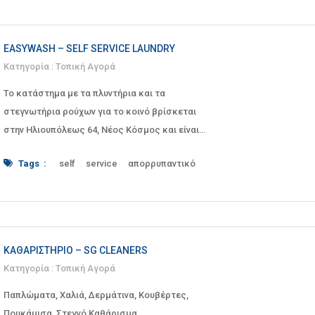
κλινοσκεπάσματα
κουβέρτα
κουβέρτες
βελούδα
Βελούδινα
Βελούδο
γούνες
Κρήτη
Κρήτης
λευκά
πάνω
πάπλωμα
δερμάτινα
δερμάτινο
είδη
ένδυμα
παπλώματα
Ρούχα
σεντόνι
σεντόνια
ενδύματα
Ηρακλειδών
Θησείο
EASYWASH – SELF SERVICE LAUNDRY
στεγνό
Στεγνοκαθαριστήρια
καθαρίζονται
καθάρισμα
Καθαριστήρια
Κατηγορία :
Τοπική Αγορά
Στεγνοκαθαριστήριο
Καθαριστήριο
Καρύδη
κουβέρτα
Το κατάστημα με τα πλυντήρια και τα
κουβέρτες
κουρτίνες
μεταξωτα
στεγνωτήρια ρούχων για το κοινό βρίσκεται
Μπίτζας
Νυφικά
πάπλωμα
παπλώματα
στην Ηλιουπόλεως 64, Νέος Κόσμος και είναι
Πλυντήριο
Πλύση
Ρούχα
ρουχισμός
ρουχισμού
ανοικτό καθημερινά απ�
Ρούχο
Στεγνοκαθαριστήρια
Tags :
self
service
απορρυπαντικό
Στεγνωκαθαριστήριο
Ταπητοκαθαριστήρια
Αττική
Δάφνη
Επιχειρείν
καλύμματα
Ταπητοκαθαριστήριο
τουαλέτες
Κόσμος
κουβέρτες
κουρτίνες
Νέος
φλοκάτες
φλοκάτη
φύλαξη
χαλί
χαλιά
παπλώματα
Πλυντήριο
πλύσιμο
σιδέρωμα
στέγνωμα
Στεγνωτήριο
Υπηρεσίες
ΚΑΘΑΡΙΣΤΉΡΙΟ – SG CLEANERS
Κατηγορία :
Τοπική Αγορά
Παπλώματα, Χαλιά, Δερμάτινα, Κουβέρτες,
Πουκάμισα, Στεγνό Καθάρισμα