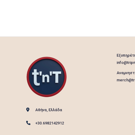
Εξυπηρέτ
info@tripn
Αναμνηστ
merch@tri
Αθήνα, Ελλάδα
+30.6982142912