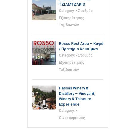
TZIAMTZAKIS
Category:
• Σταθμός
Εξυπηρέτησης
Ταξιδιωτών
Rosso Rest Area – Καφέ
/ Πρατήριο Καυσίμων
Category:
• Σταθμός
Εξυπηρέτησης
Ταξιδιωτών
Passas Winery &
Distillery – Vineyard,
Winery & Tsipouro
Experience
Category:
•
Οινοτουρισμός