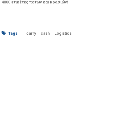
4000 ετικέτες ποτων και κρασιών!
Tags :
carry
cash
Logistics
zografaki
Αστόρια
Εφοδιασμός
Ζωγραφάκη
Ηράκλειο
Κάβα
κοραή
κρασί
Κρασιά
Κρήτη
Ποτά
Ποτό
Τουρισμός