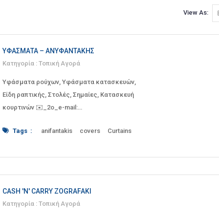
View As:
ΥΦΆΣΜΑΤΑ – ΑΝΥΦΑΝΤΆΚΗΣ
Κατηγορία :
Τοπική Αγορά
Υφάσματα ρούχων, Υφάσματα κατασκευών,
Είδη ραπτικής, Στολές, Σημαίες, Κατασκευή
κουρτινών ✉️_2ο_e-mail:
ynanifantakis@gmail.com
Tags :
anifantakis
covers
Curtains
Flags
items
sewing
αγίας
ανυφαντάκης
Απαραίτητα
βαρβάρας
είδη
Εφοδιασμός
Κατασκευή
κατασκευών
κουρτίνες
κουρτινών
ραπτικής
ραφείο
ράψιμο
ρούχων
Σημαίες
σημαιών
CASH 'N' CARRY ZOGRAFAKI
Στολές
στολών φορεσιές
Τέχνη
υλικά
Κατηγορία :
Τοπική Αγορά
Υφάσματα