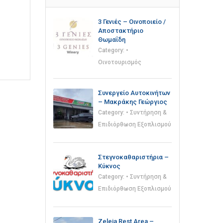
3 Γενιές – Οινοποιείο /
Αποστακτήριο
Θωμαΐδη
Category:
•
Οινοτουρισμός
Συνεργείο Αυτοκινήτων
– Μακράκης Γεώργιος
Category:
• Συντήρηση &
Επιδιόρθωση Εξοπλισμού
Στεγνοκαθαριστήρια –
Κύκνος
Category:
• Συντήρηση &
Επιδιόρθωση Εξοπλισμού
Zeleia Rest Area –