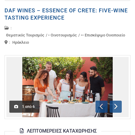
DAF WINES – ESSENCE OF CRETE: FIVE-WINE
TASTING EXPERIENCE
:
Θεματικός Τουρισμός
/
• Οινοτουρισμός
/
•• Επισκέψιμο Οινοποιείο
:
Ηράκλειο
1
από
6
Προηγούμενη
Επόμενη
ΛΕΠΤΟΜΈΡΕΙΕΣ ΚΑΤΑΧΏΡΗΣΗΣ