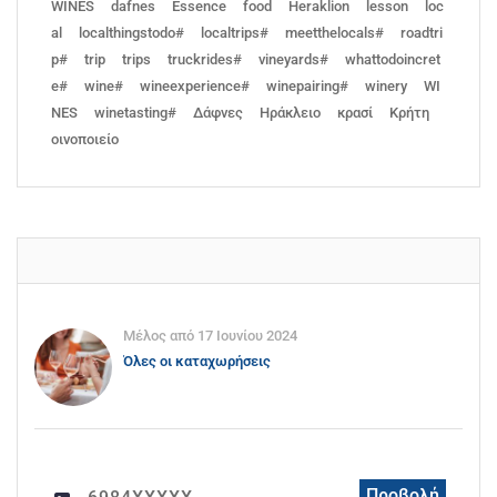
WINES
dafnes
Essence
food
Heraklion
lesson
loc
al
localthingstodo#
localtrips#
meetthelocals#
roadtri
p#
trip
trips
truckrides#
vineyards#
whattodoincret
e#
wine#
wineexperience#
winepairing#
winery
WI
NES
winetasting#
Δάφνες
Ηράκλειο
κρασί
Κρήτη
οινοποιείο
Μέλος από 17 Ιουνίου 2024
Όλες οι καταχωρήσεις
Προβολή