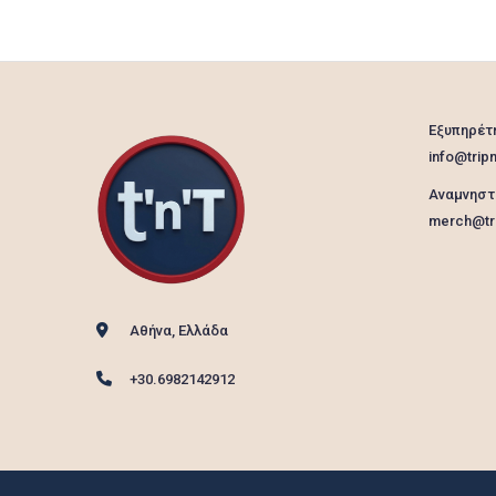
Εξυπηρέτ
info@tripn
Αναμνηστ
merch@tri
Αθήνα, Ελλάδα
+30.6982142912