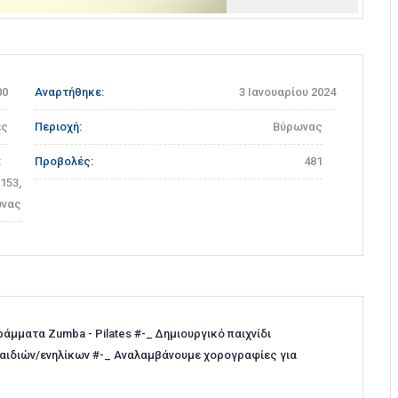
Προηγούμενη
Επόμενη
00
Αναρτήθηκε:
3 Ιανουαρίου 2024
ες
Περιοχή:
Βύρωνας
:
Προβολές:
481
153,
νας
άμματα Zumba - Pilates #-_ Δημιουργικό παιχνίδι
 παιδιών/ενηλίκων #-_ Αναλαμβάνουμε χορογραφίες για