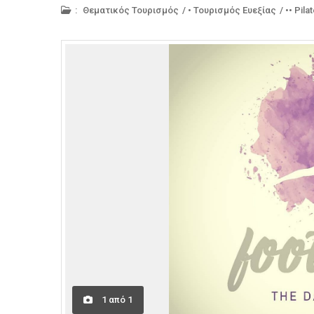
:
Θεματικός Τουρισμός
/
• Τουρισμός Ευεξίας
/
•• Pila
1
από
1