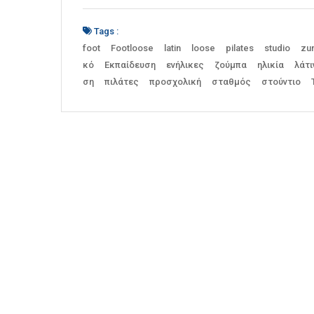
Tags :
foot
Footloose
latin
loose
pilates
studio
zu
κό
Εκπαίδευση
ενήλικες
ζούμπα
ηλικία
λάτι
ση
πιλάτες
προσχολική
σταθμός
στούντιο