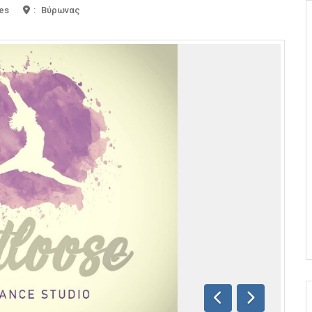
tes
:
Βύρωνας