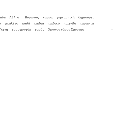
mba
Άθληση
Βύρωνας
γάμος
γυμναστική
δημιουργι
ν
μπαλέτο
παιδί
παιδιά
παιδικό
παιχνίδι
παράστα
Τέχνη
χορογραφία
χορός
Χρυσοστόμου Σμύρνης