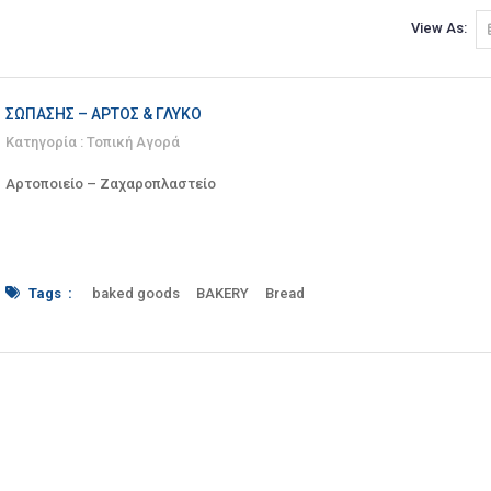
View As:
ΣΩΠΑΣΉΣ – ΆΡΤΟΣ & ΓΛΥΚΌ
Κατηγορία :
Τοπική Αγορά
Αρτοποιείο – Ζαχαροπλαστείο
Tags :
baked goods
BAKERY
Bread
breads
cake
cakes
Christomihali
coffee
coffees
confectionery
Creta
crete#
dips
fasting foods
Heraklion
ice cream
ice creams
kavourmas
lagana
opportune
pastes
pasties
pie
pies
pretzels
Puff pastry
Sandwiches
Snack
snacks
Sopasis
sweet
sweets