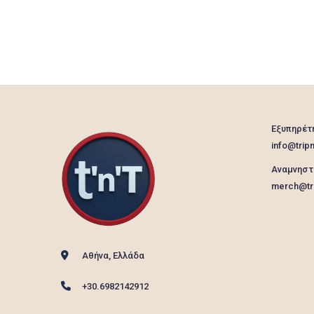
Εξυπηρέτ
info@tripn
Αναμνηστ
merch@tri
Αθήνα, Ελλάδα
+30.6982142912