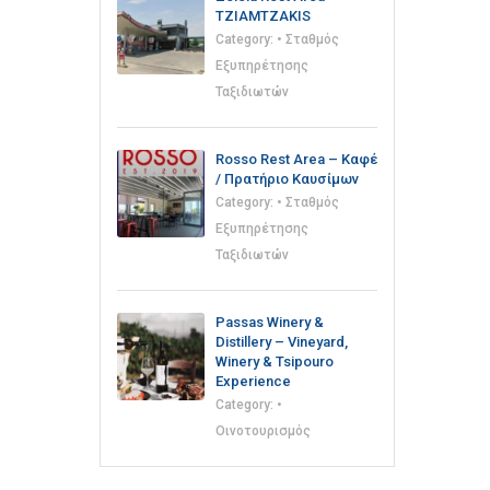
TZIAMTZAKIS
Category:
• Σταθμός
Εξυπηρέτησης
Ταξιδιωτών
Rosso Rest Area – Καφέ
/ Πρατήριο Καυσίμων
Category:
• Σταθμός
Εξυπηρέτησης
Ταξιδιωτών
Passas Winery &
Distillery – Vineyard,
Winery & Tsipouro
Experience
Category:
•
Οινοτουρισμός