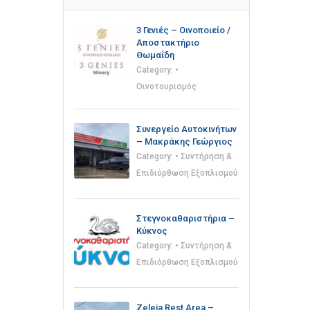
3 Γενιές – Οινοποιείο /
Αποστακτήριο
Θωμαΐδη
Category:
•
Οινοτουρισμός
Συνεργείο Αυτοκινήτων
– Μακράκης Γεώργιος
Category:
• Συντήρηση &
Επιδιόρθωση Εξοπλισμού
Στεγνοκαθαριστήρια –
Κύκνος
Category:
• Συντήρηση &
Επιδιόρθωση Εξοπλισμού
Zeleia Rest Area –