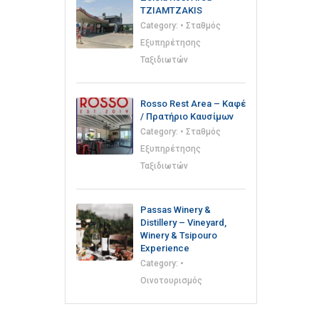
TZIAMTZAKIS
Category:
• Σταθμός
Εξυπηρέτησης
Ταξιδιωτών
Rosso Rest Area – Καφέ
/ Πρατήριο Καυσίμων
Category:
• Σταθμός
Εξυπηρέτησης
Ταξιδιωτών
Passas Winery &
Distillery – Vineyard,
Winery & Tsipouro
Experience
Category:
•
Οινοτουρισμός