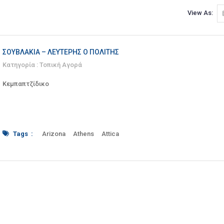
View As:
ΣΟΥΒΛΆΚΙΑ – ΛΕΥΤΈΡΗΣ Ο ΠΟΛΊΤΗΣ
Κατηγορία :
Τοπική Αγορά
Κεμπαπτζίδικο
Tags :
Arizona
Athens
Attica
burger
burgers
cabaret
center
Ermou
food
kebab
kebab shop
Kolokotroni
Lefteris
Lefteris o Politis
Monastiraki
package
pedestrian
Perikleous
pitta
pitta bread
Politis
Rombis
Satovriandou
Savvoglou
skewers
souvlaki
souvlatzidiko
Steakhouse
sutzuki
syntagma
takeaway