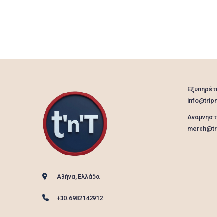
Εξυπηρέτ
info@tripn
Αναμνηστ
merch@tri
Αθήνα, Ελλάδα
+30.6982142912