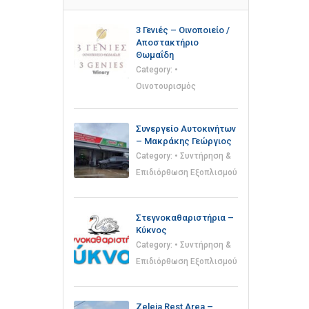
3 Γενιές – Οινοποιείο /
Αποστακτήριο
Θωμαΐδη
Category:
•
Οινοτουρισμός
Συνεργείο Αυτοκινήτων
– Μακράκης Γεώργιος
Category:
• Συντήρηση &
Επιδιόρθωση Εξοπλισμού
Στεγνοκαθαριστήρια –
Κύκνος
Category:
• Συντήρηση &
Επιδιόρθωση Εξοπλισμού
Zeleia Rest Area –