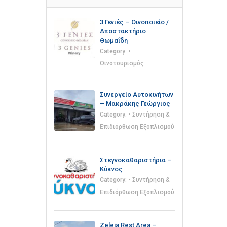
3 Γενιές – Οινοποιείο /
Αποστακτήριο
Θωμαΐδη
Category:
•
Οινοτουρισμός
Συνεργείο Αυτοκινήτων
– Μακράκης Γεώργιος
Category:
• Συντήρηση &
Επιδιόρθωση Εξοπλισμού
Στεγνοκαθαριστήρια –
Κύκνος
Category:
• Συντήρηση &
Επιδιόρθωση Εξοπλισμού
Zeleia Rest Area –