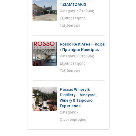
TZIAMTZAKIS
Category:
• Σταθμός
Εξυπηρέτησης
Ταξιδιωτών
Rosso Rest Area – Καφέ
/ Πρατήριο Καυσίμων
Category:
• Σταθμός
Εξυπηρέτησης
Ταξιδιωτών
Passas Winery &
Distillery – Vineyard,
Winery & Tsipouro
Experience
Category:
•
Οινοτουρισμός