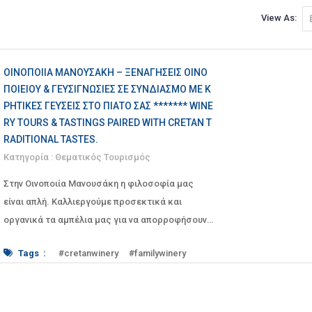
View As:
ΟΙΝΟΠΟΙΊΑ ΜΑΝΟΥΣΆΚΗ – ΞΕΝΑΓΗΣΕΙΣ ΟΙΝΟ
ΠΟΙΕΙΟΥ & ΓΕΥΣΙΓΝΩΣΙΕΣ ΣΕ ΣΥΝΔΙΑΣΜΟ ΜΕ Κ
ΡΗΤΙΚΕΣ ΓΕΥΣΕΙΣ ΣΤΟ ΠΙΑΤΟ ΣΑΣ ******* WINE
RY TOURS & TASTINGS PAIRED WITH CRETAN T
RADITIONAL TASTES.
Κατηγορία :
Θεματικός Τουρισμός
Στην Οινοποιία Μανουσάκη η φιλοσοφία μας
είναι απλή. Καλλιεργούμε προσεκτικά και
οργανικά τα αμπέλια μας για να απορροφήσουν
τα μοναδικά αρώ�
Tags :
#cretanwinery
#familywinery
#manousakiswinery
#nostoswines
#organicwinery
#organicwines
winetasting#