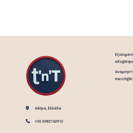
Εξυπηρέτ
info@tripn
Αναμνηστ
merch@tri
Αθήνα, Ελλάδα
+30.6982142912