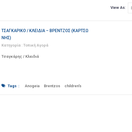
View As:
ΤΣΑΓΚΆΡΙΚΟ / ΚΛΕΙΔΙΆ – ΒΡΈΝΤΖΟΣ (ΚΑΡΤΣΏ
ΝΗΣ)
Κατηγορία :
Τοπική Αγορά
Τσαγκάρης / Κλειδιά
Tags :
Anogeia
Brentzos
children's
Creta
crete#
Eleftheriou
Footwear
Gazi
heels
Kartsonis
key
keys
men's
Mylopotamos
Mylopotamou
repairs
Shoemaker
soles
Stivania
Venizelou
women's
ανδρικά
Ανώγεια
Βενιζέλου
Βρέντζος
Γάζι
γυναικεία
Ελευθερίου