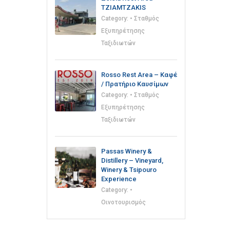
TZIAMTZAKIS
Category:
• Σταθμός
Εξυπηρέτησης
Ταξιδιωτών
Rosso Rest Area – Καφέ
/ Πρατήριο Καυσίμων
Category:
• Σταθμός
Εξυπηρέτησης
Ταξιδιωτών
Passas Winery &
Distillery – Vineyard,
Winery & Tsipouro
Experience
Category:
•
Οινοτουρισμός