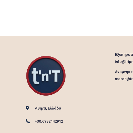
Εξυπηρέτ
info@tripn
Αναμνηστ
merch@tri
Αθήνα, Ελλάδα
+30.6982142912