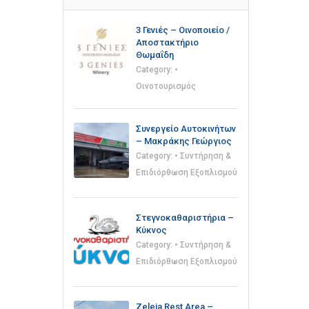
3 Γενιές – Οινοποιείο /
Αποστακτήριο
Θωμαΐδη
Category:
•
Οινοτουρισμός
Συνεργείο Αυτοκινήτων
– Μακράκης Γεώργιος
Category:
• Συντήρηση &
Επιδιόρθωση Εξοπλισμού
Στεγνοκαθαριστήρια –
Κύκνος
Category:
• Συντήρηση &
Επιδιόρθωση Εξοπλισμού
Zeleia Rest Area –