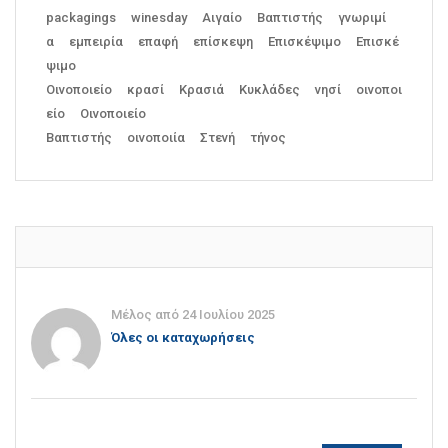
packagings
winesday
Αιγαίο
Βαπτιστής
γνωριμί
α
εμπειρία
επαφή
επίσκεψη
Επισκέψιμο
Επισκέ
ψιμο
Οινοποιείο
κρασί
Κρασιά
Κυκλάδες
νησί
οινοποι
είο
Οινοποιείο
Βαπτιστής
οινοποιία
Στενή
τήνος
Μέλος από 24 Ιουλίου 2025
Όλες οι καταχωρήσεις