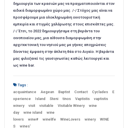
δημιουργία των κρασιών μας να πραγματοποιούνται στον
ειδικά διαμορφωμένο χώρο μας. /-/ Στόχος μας είναι να
προσφέρουμε μια ολοκληρωμένη οινοτουριστική
εμπειρία και στιγμές χαλάρωσης στους επισκέπτες μας.
/-/ Έτσι, το 2022 δημιουργήσαμε στη βεράντα του
οινοποιείου μας, μια αίθουσα διαμορφωμένη στην
αρχιτεκτονική του νησιού μας με γήινες αποχρώσεις
δίνοντας έμφαση στην άπλετη θέα στο Αιγαίο. Η βεράντα
μας φιλοξενεί τις γευσιγνωσίες καθώς λειτουργεί και
ως wine bar.
Tags :
acquaintance
Aegean
Baptist
Contact
Cyclades
E
xperience
Island
Steni
tinos
Vaptistis
vaptistis
winery
visit
visitable
Visitable Winery
wine
day
wine island
wine
lovers
wine#
winelife
WineLovers
winery
WINE
S
wines'