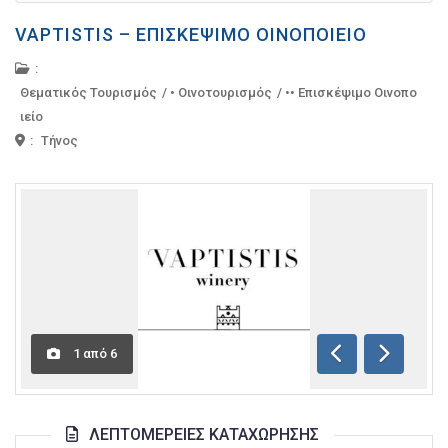
VAPTISTIS – ΕΠΙΣΚΈΨΙΜΟ ΟΙΝΟΠΟΙΕΊΟ
:
Θεματικός Τουρισμός
/
• Οινοτουρισμός
/
•• Επισκέψιμο Οινοπο
ιείο
:
Τήνος
1
από
6
Προηγούμενη
Επόμενη
ΛΕΠΤΟΜΈΡΕΙΕΣ ΚΑΤΑΧΏΡΗΣΗΣ