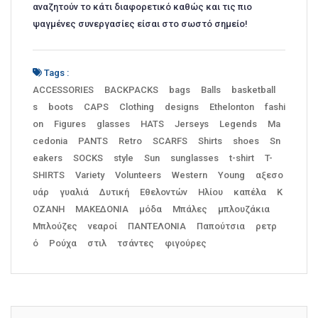
αναζητούν το κάτι διαφορετικό καθώς και τις πιο
ψαγμένες συνεργασίες είσαι στο σωστό σημείο!
Tags :
ACCESSORIES
BACKPACKS
bags
Balls
basketball
s
boots
CAPS
Clothing
designs
Ethelonton
fashi
on
Figures
glasses
HATS
Jerseys
Legends
Ma
cedonia
PANTS
Retro
SCARFS
Shirts
shoes
Sn
eakers
SOCKS
style
Sun
sunglasses
t-shirt
T-
SHIRTS
Variety
Volunteers
Western
Young
αξεσο
υάρ
γυαλιά
Δυτική
Εθελοντών
Ηλίου
καπέλα
Κ
ΟΖΑΝΗ
ΜΑΚΕΔΟΝΙΑ
μόδα
Μπάλες
μπλουζάκια
Μπλούζες
νεαροί
ΠΑΝΤΕΛΟΝΙΑ
Παπούτσια
ρετρ
ό
Ρούχα
στιλ
τσάντες
φιγούρες