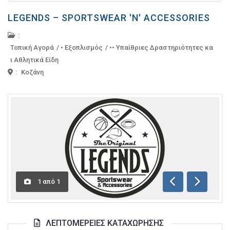
LEGENDS – SPORTSWEAR 'N' ACCESSORIES
:
Τοπική Αγορά
/
• Εξοπλισμός
/
•• Υπαίθριες Δραστηριότητες κα
ι Αθλητικά Είδη
:
Κοζάνη
1
από
1
Προηγούμενη
Επόμενη
ΛΕΠΤΟΜΈΡΕΙΕΣ ΚΑΤΑΧΏΡΗΣΗΣ