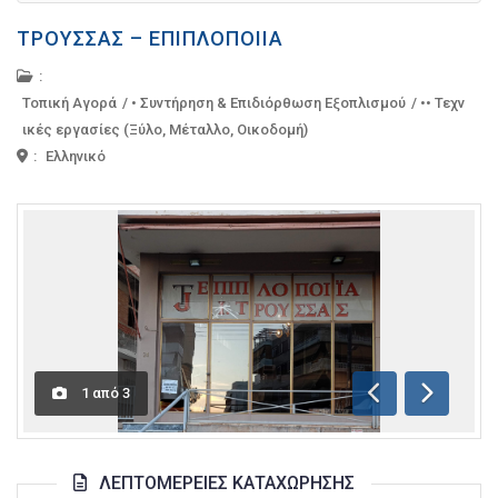
ΤΡΟΎΣΣΑΣ – ΕΠΙΠΛΟΠΟΙΊΑ
:
Τοπική Αγορά
/
• Συντήρηση & Επιδιόρθωση Εξοπλισμού
/
•• Τεχν
ικές εργασίες (Ξύλο, Μέταλλο, Οικοδομή)
:
Ελληνικό
1
από
3
Προηγούμενη
Επόμενη
ΛΕΠΤΟΜΈΡΕΙΕΣ ΚΑΤΑΧΏΡΗΣΗΣ