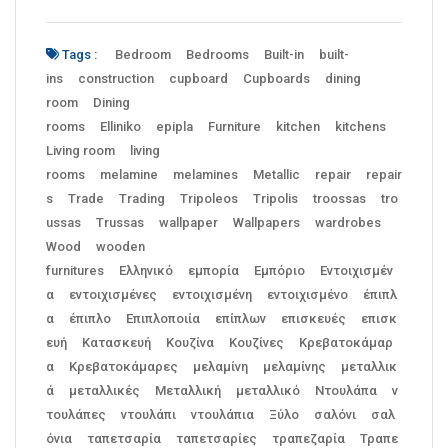
Tags :
Bedroom
Bedrooms
Built-in
built-
ins
construction
cupboard
Cupboards
dining
room
Dining
rooms
Elliniko
epipla
Furniture
kitchen
kitchens
Living room
living
rooms
melamine
melamines
Metallic
repair
repair
s
Trade
Trading
Tripoleos
Tripolis
troossas
tro
ussas
Trussas
wallpaper
Wallpapers
wardrobes
Wood
wooden
furnitures
Ελληνικό
εμπορία
Εμπόριο
Εντοιχισμέν
α
εντοιχισμένες
εντοιχισμένη
εντοιχισμένο
έπιπλ
α
έπιπλο
Επιπλοποιία
επίπλων
επισκευές
επισκ
ευή
Κατασκευή
Κουζίνα
Κουζίνες
Κρεβατοκάμαρ
α
Κρεβατοκάμαρες
μελαμίνη
μελαμίνης
μεταλλικ
ά
μεταλλικές
Μεταλλική
μεταλλικό
Ντουλάπα
ν
τουλάπες
ντουλάπι
ντουλάπια
Ξύλο
σαλόνι
σαλ
όνια
ταπετσαρία
ταπετσαρίες
τραπεζαρία
Τραπε