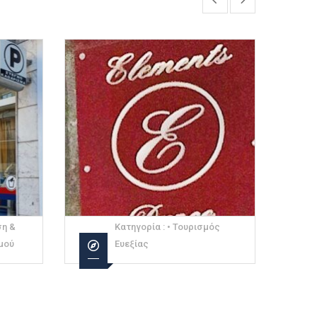
ση &
Κατηγορία :
• Τουρισμός
μού
Ευεξίας