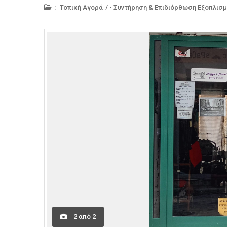
:
Τοπική Αγορά
/
• Συντήρηση & Επιδιόρθωση Εξοπλισ
2
από
2