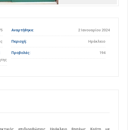
Προηγούμενη
Επόμενη
75
Αναρτήθηκε:
2 Ιανουαρίου 2024
ές
Περιοχή:
Ηράκλειο
:
Προβολές:
194
ήτης
ακτικός
επιδιορθώσεις
Ηράκλειο
θησέως
Κρήτη
με