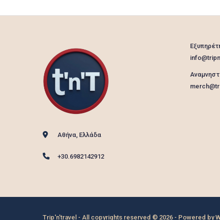
Εξυπηρέτ
info@tripn
Αναμνηστ
merch@tri
Αθήνα, Ελλάδα
+30.6982142912
Trip'n'travel - All copyrights reserved © 2026 - Powered by
W