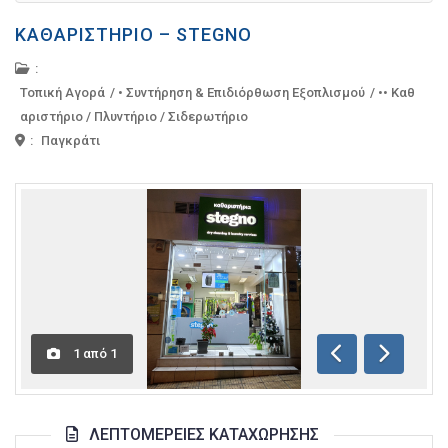
ΚΑΘΑΡΙΣΤΉΡΙΟ – STEGNO
:
Τοπική Αγορά
/
• Συντήρηση & Επιδιόρθωση Εξοπλισμού
/
•• Καθ
αριστήριο / Πλυντήριο / Σιδερωτήριο
:
Παγκράτι
1
από
1
Προηγούμενη
Επόμενη
ΛΕΠΤΟΜΈΡΕΙΕΣ ΚΑΤΑΧΏΡΗΣΗΣ