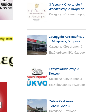
3 Γενιές – Οινοποιείο /
Αποστακτήριο Θωμαΐδη
Category:
• Οινοτουρισμός
Συνεργείο Αυτοκινήτων
– Μακράκης Γεώργιος
Category:
• Συντήρηση &
Επιδιόρθωση Εξοπλισμού
Στεγνοκαθαριστήρια –
Κύκνος
Category:
• Συντήρηση &
Επιδιόρθωση Εξοπλισμού
Zeleia Rest Area –
TZIAMTZAKIS
Category:
• Σταθμός