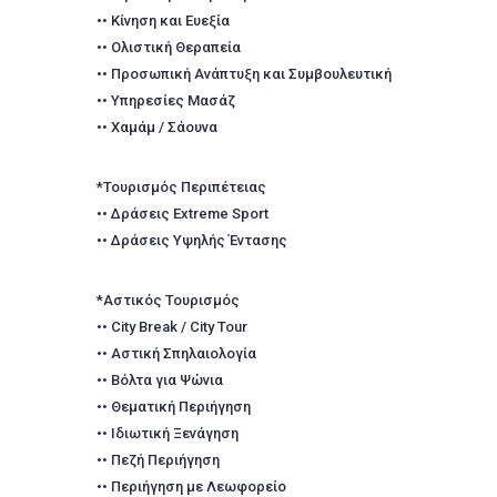
•• Κίνηση και Ευεξία
•• Ολιστική Θεραπεία
•• Προσωπική Ανάπτυξη και Συμβουλευτική
•• Υπηρεσίες Μασάζ
•• Χαμάμ / Σάουνα
*Τουρισμός Περιπέτειας
•• Δράσεις Extreme Sport
•• Δράσεις Υψηλής Έντασης
*Αστικός Τουρισμός
•• City Break / City Tour
•• Αστική Σπηλαιολογία
•• Βόλτα για Ψώνια
•• Θεματική Περιήγηση
•• Ιδιωτική Ξενάγηση
•• Πεζή Περιήγηση
•• Περιήγηση με Λεωφορείο