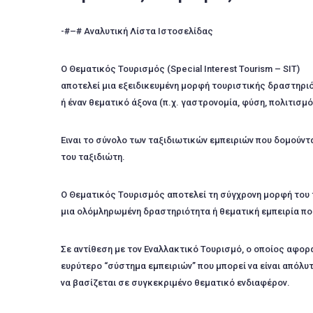
-#–# Αναλυτική Λίστα Ιστοσελίδας
Ο Θεματικός Τουρισμός (Special Interest Tourism – SIT)
αποτελεί μια εξειδικευμένη μορφή τουριστικής δραστηρι
ή έναν θεματικό άξονα (π.χ. γαστρονομία, φύση, πολιτισμ
Ειναι το σύνολο των ταξιδιωτικών εμπειριών που δομούντ
του ταξιδιώτη.
Ο Θεματικός Τουρισμός αποτελεί τη σύγχρονη μορφή του τα
μια ολόμληρωμένη δραστηριότητα ή θεματική εμπειρία που
Σε αντίθεση με τον Εναλλακτικό Τουρισμό, ο οποίος αφορ
ευρύτερο “σύστημα εμπειριών” που μπορεί να είναι απόλυ
να βασίζεται σε συγκεκριμένο θεματικό ενδιαφέρον.