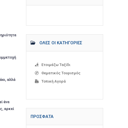
τηριότητα
ΌΛΕΣ ΟΙ ΚΑΤΗΓΟΡΊΕΣ
συμμετοχή
Ετοιμάζω Ταξίδι
Θεματικός Τουρισμός
άει, αλλά
Τοπική Αγορά
ί ένα
ς, αρκεί
ΠΡΌΣΦΑΤΑ