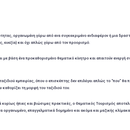
ότητας, οργανωμένη γύρω από ενα συγκεκριμένο ενδιαφέρον ή μια δρασ
ός, ευεξία) και όχι απλώς γύρω από τον προορισμό.
αι με βάση ένα προκαθορισμένο θεματικό κίνητρο και απαιτούν ενεργή 
ξιδιού εμπειρίας, όπου ο επισκέπτης δεν επιλέγει απλώς το “που” θα π
 καθορίζει τη μορφή του ταξιδιού του.
ά κυρίως ήπιες και βιώσιμες πρακτικές, ο Θεματικός Τουρισμός αποτελε
τα οργανωμένο, επαγγελματικά δομημένο και ακόμα και μαζικής κλίμακα