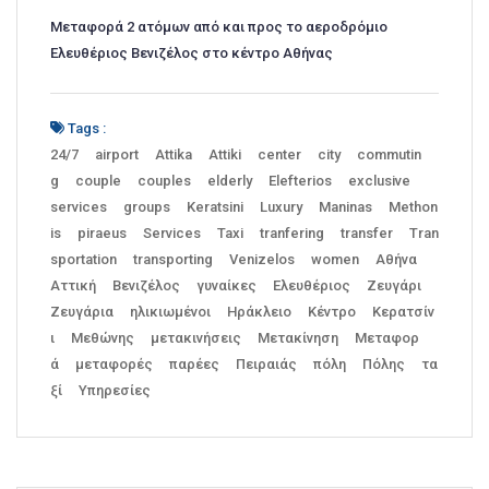
Μεταφορά 2 ατόμων από και προς το αεροδρόμιο
Ελευθέριος Βενιζέλος στο κέντρο Αθήνας
Tags :
24/7
airport
Attika
Attiki
center
city
commutin
g
couple
couples
elderly
Elefterios
exclusive
services
groups
Keratsini
Luxury
Maninas
Methon
is
piraeus
Services
Taxi
tranfering
transfer
Tran
sportation
transporting
Venizelos
women
Αθήνα
Αττική
Βενιζέλος
γυναίκες
Ελευθέριος
Ζευγάρι
Ζευγάρια
ηλικιωμένοι
Ηράκλειο
Κέντρο
Κερατσίν
ι
Μεθώνης
μετακινήσεις
Μετακίνηση
Μεταφορ
ά
μεταφορές
παρέες
Πειραιάς
πόλη
Πόλης
τα
ξί
Υπηρεσίες