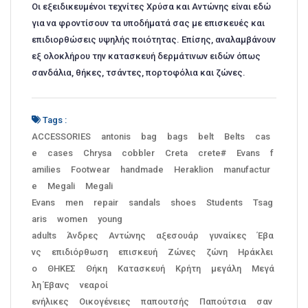
Οι εξειδικευμένοι τεχνίτες Χρύσα και Αντώνης είναι εδώ
για να φροντίσουν τα υποδήματά σας με επισκευές και
επιδιορθώσεις υψηλής ποιότητας. Επίσης, αναλαμβάνουν
εξ ολοκλήρου την κατασκευή δερμάτινων ειδών όπως
σανδάλια, θήκες, τσάντες, πορτοφόλια και ζώνες.
Tags :
ACCESSORIES
antonis
bag
bags
belt
Belts
cas
e
cases
Chrysa
cobbler
Creta
crete#
Evans
f
amilies
Footwear
handmade
Heraklion
manufactur
e
Megali
Megali
Evans
men
repair
sandals
shoes
Students
Tsag
aris
women
young
adults
Άνδρες
Αντώνης
αξεσουάρ
γυναίκες
Έβα
νς
επιδιόρθωση
επισκευή
Ζώνες
ζώνη
Ηράκλει
ο
ΘΗΚΕΣ
Θήκη
Κατασκευή
Κρήτη
μεγάλη
Μεγά
λη Έβανς
νεαροί
ενήλικες
Οικογένειες
παπουτσής
Παπούτσια
σαν