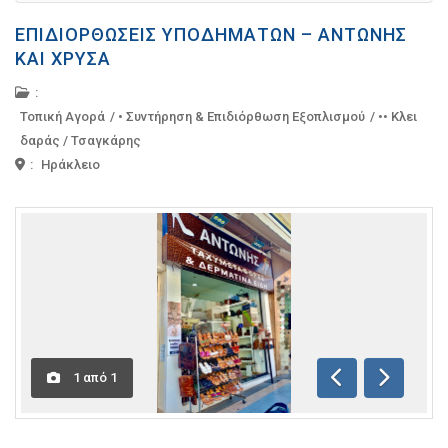
ΕΠΙΔΙΟΡΘΏΣΕΙΣ ΥΠΟΔΗΜΆΤΩΝ – ΑΝΤΏΝΗΣ
ΚΑΙ ΧΡΎΣΑ
:
Τοπική Αγορά
/
• Συντήρηση & Επιδιόρθωση Εξοπλισμού
/
•• Κλει
δαράς / Τσαγκάρης
:
Ηράκλειο
1
από
1
Προηγούμενη
Επόμενη