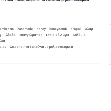
Ambrosia
handmade
honey
honeycomb
propoli
Αλαμ
ή
Ελλάδα
επαγγελματίες
Εταιρικά Δώρα
Καλάθια
λια
αίου
Χειροποίητα Σαπούνια με μελισσοκομικά