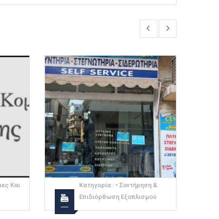
ιες Και
Κατηγορία :
• Συντήρηση &
Επιδιόρθωση Εξοπλισμού