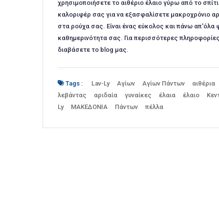
χρησιμοποιήσετε το αιθέριο έλαιο γύρω από το σπί
καλοριφέρ σας για να εξασφαλίσετε μακροχρόνιο α
στα ρούχα σας. Είναι ένας εύκολος και πάνω απ'όλα
καθημερινότητα σας. Για περισσότερες πληροφορίες κ
διαβάσετε το blog μας.
Tags :
Lav-Ly
Αγίων
Αγίων Πάντων
αιθέρια
λεβάντας
αριδαία
γυναίκες
έλαια
έλαιο
Κεν
Ly
ΜΑΚΕΔΟΝΙΑ
Πάντων
πέλλα