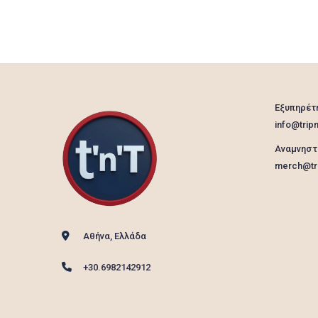
Εξυπηρέτ
info@tripn
Αναμνηστ
merch@tri
Αθήνα, Ελλάδα
+30.6982142912