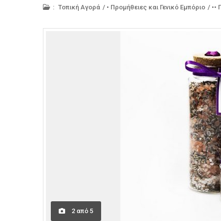
:
Τοπική Αγορά
/
• Προμήθειες και Γενικό Εμπόριο
/
••
2
από
5