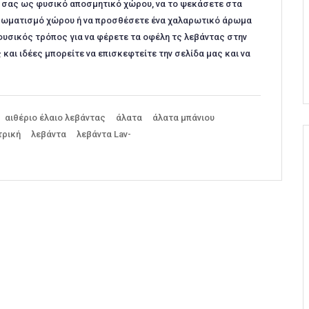
τι σας ως φυσικό αποσμητικό χώρου, να το ψεκάσετε στα
ρωματισμό χώρου ή να προσθέσετε ένα χαλαρωτικό άρωμα
 φυσικός τρόπος για να φέρετε τα οφέλη τς λεβάντας στην
αι ιδέες μπορείτε να επισκεφτείτε την σελίδα μας και να
αιθέριο έλαιο λεβάντας
άλατα
άλατα μπάνιου
τρική
λεβάντα
λεβάντα Lav-