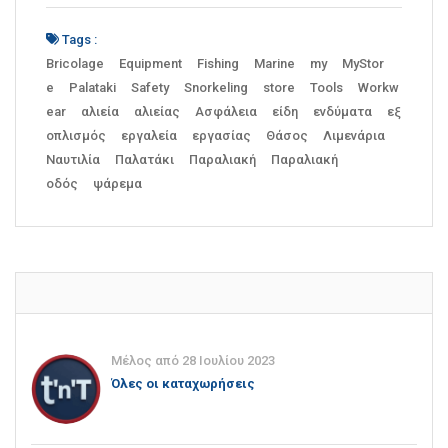
Tags :
Bricolage
Equipment
Fishing
Marine
my
MyStor
e
Palataki
Safety
Snorkeling
store
Tools
Workw
ear
αλιεία
αλιείας
Ασφάλεια
είδη
ενδύματα
εξ
οπλισμός
εργαλεία
εργασίας
Θάσος
Λιμενάρια
Ναυτιλία
Παλατάκι
Παραλιακή
Παραλιακή
οδός
ψάρεμα
Μέλος από 28 Ιουλίου 2023
Όλες οι καταχωρήσεις