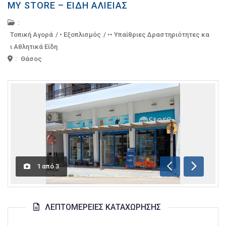
MY STORE – ΕΊΔΗ ΑΛΙΕΊΑΣ
:
Τοπική Αγορά
/
• Εξοπλισμός
/
•• Υπαίθριες Δραστηριότητες κα
ι Αθλητικά Είδη
:
Θάσος
1
από
3
Προηγούμενη
Επόμενη
ΛΕΠΤΟΜΈΡΕΙΕΣ ΚΑΤΑΧΏΡΗΣΗΣ