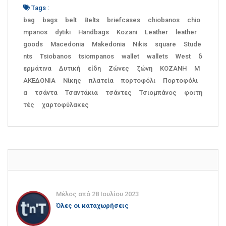
Tags :
bag
bags
belt
Belts
briefcases
chiobanos
chio
mpanos
dytiki
Handbags
Kozani
Leather
leather
goods
Macedonia
Makedonia
Nikis
square
Stude
nts
Tsiobanos
tsiompanos
wallet
wallets
West
δ
ερμάτινα
Δυτική
είδη
Ζώνες
ζώνη
ΚΟΖΑΝΗ
Μ
ΑΚΕΔΟΝΙΑ
Νίκης
πλατεία
πορτοφόλι
Πορτοφόλι
α
τσάντα
Τσαντάκια
τσάντες
Τσιομπάνος
φοιτη
τές
χαρτοφύλακες
Μέλος από 28 Ιουλίου 2023
Όλες οι καταχωρήσεις