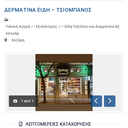
ΔΕΡΜΆΤΙΝΑ ΕΊΔΗ – ΤΣΙΟΜΠΆΝΟΣ
:
Τοπική Αγορά
/
• Εξοπλισμός
/
•• Είδη Ταξιδίου και Δερμάτινα Αξ
εσουάρ
:
Κοζάνη
1
από
1
Προηγούμενη
Επόμενη
ΛΕΠΤΟΜΈΡΕΙΕΣ ΚΑΤΑΧΏΡΗΣΗΣ