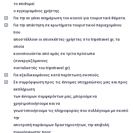
το επιθυμεί
ο εγγεγραμένος χρήστης.
Για την εν γένει ενημέρωση του κοινού για τουριστικά θέματα.
Για την απάντηση σε ερωτήματα τουριστικού περιεχομένου
που
αποστέλλουν οι επισκέπτες-χρήστες στο tripntravel.gr, τα
οποία
κοινοποιούνται από εμάς σε τρίτα πρόσωπα
(συνεργαζόμενους
συντελεστές του tripntravel.gr).
Για εξειδικευμένους κατά περίπτωση σκοπούς.
Σε συμμόρφωση προς τις έννομες υποχρεώσεις μας και προς
εκπλήρωση
των έννομων συμφερόντων μας, μπορούμε να
χρησιμοποιήσουμε και να
γνωστοποιήσουμε τις πληροφορίες που συλλέγουμε με σκοπό
την
αποτροπή παράνομων δραστηριοτήτων, την επιβολή
συμμόρφωσης προς