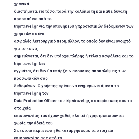
χρονικά
διαστήματα. Ωστόσο, παρά την καλόπιστη και κάθε δυνατή
προσπάθεια από το
tripntravel.gr για την αποθήκευση προσωπικών δεδομένων των
χρηστών σε ένα
ασφαλές λειτουργικό περιβάλλον, το οποίο δεν είναι ανοιχτό
για το κοινό,
σημειώνεται, ότι δεν υπάρχει πλήρης ή τέλεια ασφάλεια και το
tripntravel.gr δεν
εγγυάται, ότι δεν θα υπάρξουν ακούσιες αποκαλύψεις των
προσωπικών σας
δεδομένων. Ο χρήστης πρέπει να ενημερώνει άμεσα το
tripntravel.gr ή τον
Data Protection Officer του tripntravel.gr, σε περίπτωση που τα
στοιχεία
επικοινωνίας του έχουν χαθεί, κλαπεί ή χρησιμοποιούνται
χωρίς την άδειά του.
Σε τέτοια περίπτωση θα καταργήσουμε τα στοιχεία
επικοινωνίας σας από το