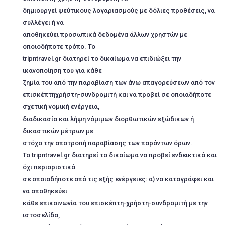
δημιουργεί ψεύτικους λογαριασμούς με δόλιες προθέσεις, να
συλλέγει ή να
αποθηκεύει προσωπικά δεδομένα άλλων χρηστών με
οποιοδήποτε τρόπο. Το
tripntravel.gr διατηρεί το δικαίωμα να επιδιώξει την
ικανοποίηση του για κάθε
ζημία του από την παραβίαση των άνω απαγορεύσεων από τον
επισκέπτηχρήστη-συνδρομιτή και να προβεί σε οποιαδήποτε
σχετική νομική ενέργεια,
διαδικασία και λήψη νόμιμων διορθωτικών εξώδικων ή
δικαστικών μέτρων με
στόχο την αποτροπή παραβίασης των παρόντων όρων.
To tripntravel.gr διατηρεί το δικαίωμα να προβεί ενδεικτικά και
όχι περιοριστικά
σε οποιαδήποτε από τις εξής ενέργειες: α) να καταγράφει και
να αποθηκεύει
κάθε επικοινωνία του επισκέπτη-χρήστη-συνδρομιτή με την
ιστοσελίδα,