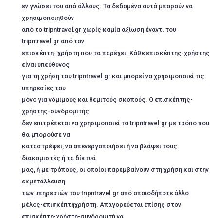
εν γνώσει του από άλλους. Τα δεδομένα αυτά μπορούν να
χρησιμοποιηθούν
από το tripntravel.gr χωρίς καμία αξίωση έναντι του
tripntravel.gr από τον
επισκέπτη- χρήστη που τα παρέχει. Κάθε επισκέπτης-χρήστης
είναι υπεύθυνος
για τη χρήση του tripntravel.gr και μπορεί να χρησιμοποιεί τις
υπηρεσίες του
μόνο για νόμιμους και θεμιτούς σκοπούς. O επισκέπτης-
χρήστης-συνδρομιτής
δεν επιτρέπεται να χρησιμοποιεί το tripntravel.gr με τρόπο που
θα μπορούσε να
καταστρέψει, να απενεργοποιήσει ή να βλάψει τους
διακομιστές ή τα δίκτυά
μας, ή με τρόπους, οι οποίοι παρεμβαίνουν στη χρήση και στην
εκμετάλλευση
των υπηρεσιών του tripntravel.gr από οποιοδήποτε άλλο
μέλος-επισκέπτηχρήστη. Απαγορεύεται επίσης στον
επισκέπτη-χρήστη-συνδρομιτή να