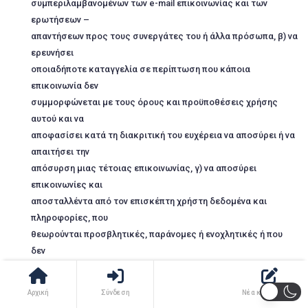
συμπεριλαμβανομένων των e-mail επικοινωνίας και των
ερωτήσεων –
απαντήσεων προς τους συνεργάτες του ή άλλα πρόσωπα, β) να
ερευνήσει
οποιαδήποτε καταγγελία σε περίπτωση που κάποια
επικοινωνία δεν
συμμορφώνεται με τους όρους και προϋποθέσεις χρήσης
αυτού και να
αποφασίσει κατά τη διακριτική του ευχέρεια να αποσύρει ή να
απαιτήσει την
απόσυρση μιας τέτοιας επικοινωνίας, γ) να αποσύρει
επικοινωνίες και
αποσταλλέντα από τον επισκέπτη χρήστη δεδομένα και
πληροφορίες, που
θεωρούνται προσβλητικές, παράνομες ή ενοχλητικές ή που
δεν
συμμορφώνονται με τους όρους και προϋποθέσεις χρήσεως
του tripntravel.gr δ)
Αρχική
Σύνδεση
Νέα καταχώρηση
να διαγράψει εγγεγραμμένα μέλη, όταν αυτά δεν