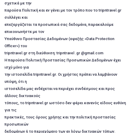
σχετικά με την
παρούσα Πολιτική και εν γένει με τον τρόπο που το tripntravel.gr
συλλέγει και
επεξεργάζεται τα προσωπικά σας δεδομένα, παρακαλούμε
επικοινωνήστε με τoν
Υπεύθυνo Προστασίας Δεδομένων (εφεξής «Data Protection
Officer») τoυ
tripntravel.gr στη διεύθυνση: tripntravel .gr @gmail.com
Η παρούσα Πολιτική Προστασίας Προσωπικών Δεδομένων έχει
ισχύ μόνο για
την ιστοσελίδα tripntravel.gr. Οι χρήστες πρέπει να λαμβάνουν
υπόψη, ότι η
ιστοσελίδα μας ενδέχεται να περιέχει συνδέσμους και προς
άλλους δικτυακούς
τόπους, το tripntravel.gr ωστόσο δεν φέρει κανενός είδους ευθύνη
για τις
πρακτικές, τους όρους χρήσης και την πολιτική προστασίας
προσωπικών
δεδομένων ή το περιεχόμενο των εν λόγω δικτυακών τόπων.