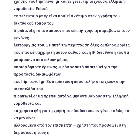
χρήσης του tripntravel.gr και εν γένει την ισχύουσα ελληνική
νομοθεσία. Ειδικά
το τελευταίο μπορεί να κριθεί σκόπιμο όταν η χρήση του
δικτυακού τόπου του
tripntravel.gr από κάποιον επισκέπτη- χρήστη παραβαίνει τους
κανόνες
λειτουργίας του. Σε αυτή την περίπτωση όλες οι πληροφορίες
του επισκέπτηχρήστη αυτού καθώς και η ΙΡ διεύθυνσή του θα
μπορούν να αποτελούν μέρος
οποιασδήποτε έρευνας, εφόσον αυτό απαιτηθεί για την
προστασία δικαιωμάτων
του tripntravel.gr. Σε περίπτωση αποστολής στοιχείων στην
ιστοσελίδα του
tripntravel.gr θα πρέπει αυτά να μην αντιβαίνουν στην ελληνική
νομοθεσία και
τα χρηστά ήθη για τη χρήση του διαδικτύου εν γένει καθώς και
να μην είναι
αλλοιωμένα από τον επισκέπτη – χρήστη που προβαίνει στη
δημοσίευση τους ή